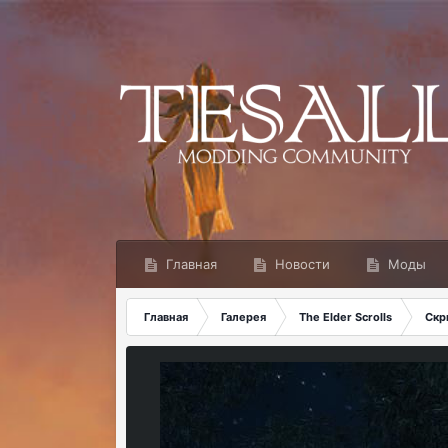
Главная
Новости
Моды
Главная
Галерея
The Elder Scrolls
Скр