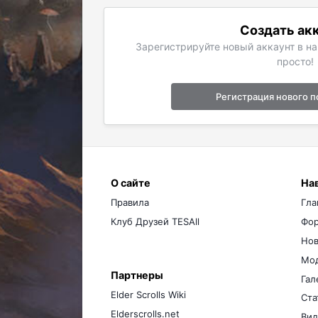
Создать ак
Зарегистрируйте новый аккаунт в н
просто!
Регистрация нового п
О сайте
На
Правила
Гла
Клуб Друзей TESAll
Фо
Нов
Мо
Партнеры
Гал
Elder Scrolls Wiki
Ста
Elderscrolls.net
Вид