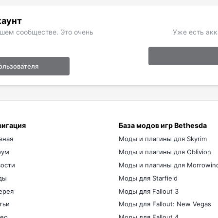
каунт
ашем сообществе. Это очень
Уже есть акк
ользователя
вигация
База модов игр Bethesda
вная
Моды и плагины для Skyrim
рум
Моды и плагины для Oblivion
ости
Моды и плагины для Morrowin
ды
Моды для Starfield
ерея
Моды для Fallout 3
тьи
Моды для Fallout: New Vegas
ео
Моды для Fallout 4