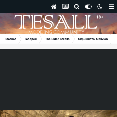
Главная
Галерея
The Elder Scrolls
Скриншоты Oblivion