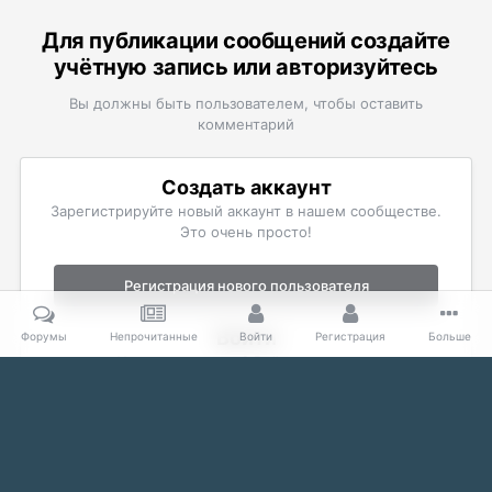
Для публикации сообщений создайте
учётную запись или авторизуйтесь
Вы должны быть пользователем, чтобы оставить
комментарий
Создать аккаунт
Зарегистрируйте новый аккаунт в нашем сообществе.
Это очень просто!
Регистрация нового пользователя
Войти
Форумы
Непрочитанные
Войти
Регистрация
Больше
Уже есть аккаунт? Войти в систему.
Войти