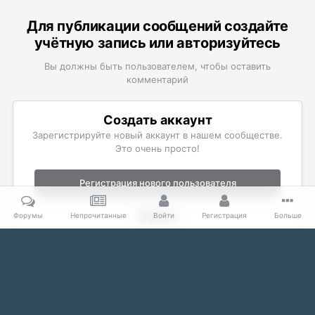
Для публикации сообщений создайте
учётную запись или авторизуйтесь
Вы должны быть пользователем, чтобы оставить
комментарий
Создать аккаунт
Зарегистрируйте новый аккаунт в нашем сообществе.
Это очень просто!
Регистрация нового пользователя
Войти
Форумы
Непрочитанные
Войти
Регистрация
Больше
Уже есть аккаунт? Войти в систему.
Войти