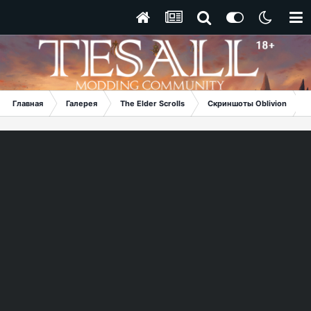
Главная
Галерея
The Elder Scrolls
Скриншоты Oblivion