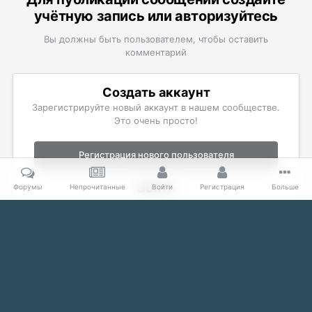
учётную запись или авторизуйтесь
Вы должны быть пользователем, чтобы оставить
комментарий
Создать аккаунт
Зарегистрируйте новый аккаунт в нашем сообществе.
Это очень просто!
Регистрация нового пользователя
Войти
Форумы
Непрочитанные
Войти
Регистрация
Больше
Уже есть аккаунт? Войти в систему.
Войти
Главная
Галерея
The Elder Scrolls
Скриншоты Oblivion