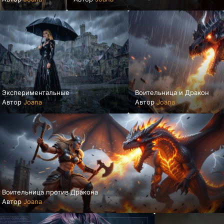
Экспериментальные
Воительница и Дракон
Автор
Joana
Автор
Joana
Воительница против Дракона
Автор
Joana