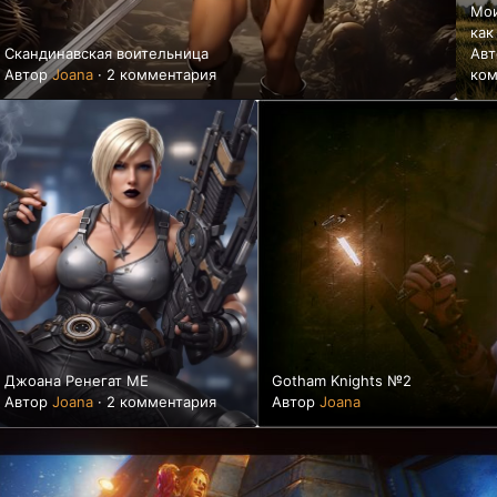
Мои
как
Скандинавская воительница
Ав
Автор
Joana
·
2 комментария
ком
Джоана Ренегат ME
Gotham Knights №2
Автор
Joana
·
2 комментария
Автор
Joana