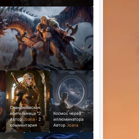
Скандинавская
воительница "2
Космос через
Автор
Joana
·
2
иллюминатора
комментария
Автор
Joana