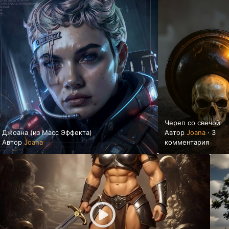
Череп со свечой
Джоана (из Масс Эффекта)
Автор
Joana
·
3
Автор
Joana
комментария