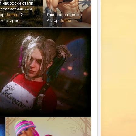
 наброски стали,
 реалистичными
тор
Joana
·
2
Джоана на пляже
ментария
Автор
Joana