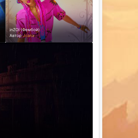
inZOI (Фембой)
Автор
Joana