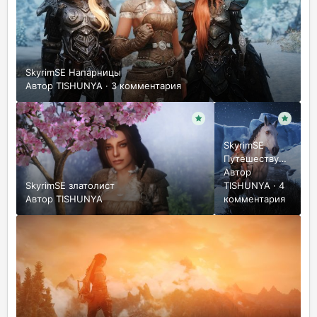
SkyrimSE Напарницы
Автор
TISHUNYA
·
3 комментария
SkyrimSE
Путешествуем
по горам по
Автор
SkyrimSE златолист
полям...
TISHUNYA
·
4
Автор
TISHUNYA
комментария