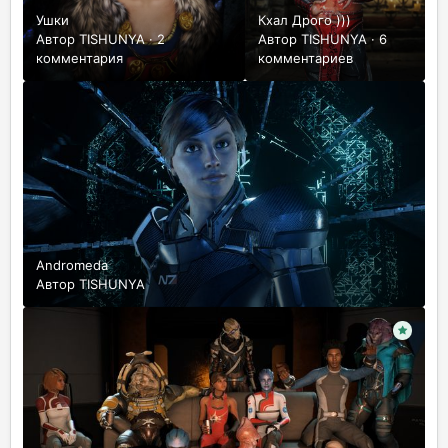
Ушки
Кхал Дрого )))
Автор
TISHUNYA
·
2
Автор
TISHUNYA
·
6
комментария
комментариев
Andromeda
Автор
TISHUNYA