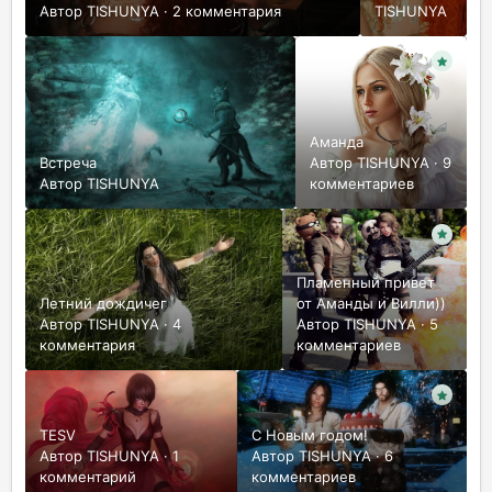
Автор
TISHUNYA
·
2 комментария
TISHUNYA
Аманда
Встреча
Автор
TISHUNYA
·
9
Автор
TISHUNYA
комментариев
Пламенный привет
Летний дождичег
от Аманды и Вилли))
Автор
TISHUNYA
·
4
Автор
TISHUNYA
·
5
комментария
комментариев
TESV
С Новым годом!
Автор
TISHUNYA
·
1
Автор
TISHUNYA
·
6
комментарий
комментариев