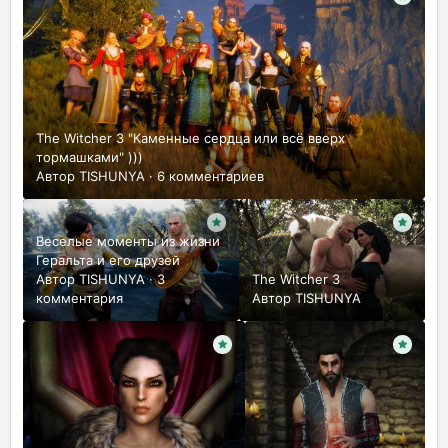
The Witcher 3 "Каменные сердца или всё вверх
тормашками" )))
Автор
TISHUNYA
·
6 комментариев
Веселые моменты из жизни
Геральта и его друзей
Автор
TISHUNYA
·
3
The Witcher 3
комментария
Автор
TISHUNYA