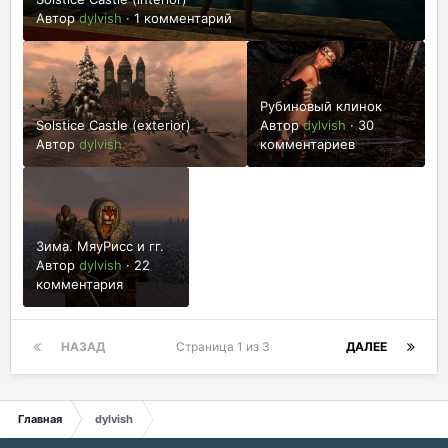
Автор
dylvish
·
1 комментарий
Рубиновый клинок
Solstice Castle (exterior)
Автор
dylvish
·
30
Автор
dylvish
комментариев
Зима. МяуРисс и гг.
Автор
dylvish
·
22
комментария
НАЗАД
Страница 1 из 3
ДАЛЕЕ
Главная
dylvish