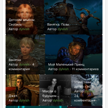
Детский альбом.
Сессиль
Ванятка. Позы.
Автор
dylvish
Автор
dylvish
Ванятка
Автор
dylvish
·
4
Мой Маленький Принц
комментария
Автор
dylvish
·
11 комментариев
Убийствам
детей - НЕТ!
Мысли о
Автор
dylvish
·
Джет.
будущем...
24
Автор
dylvish
Автор
dylvish
комментария