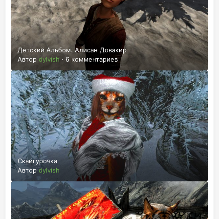
Детский Альбом. Алисан Довакир
Автор
dylvish
·
6 комментариев
Скайгурочка
Автор
dylvish