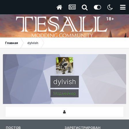
Главная
dylvish
dylvish
Модмейкер
ПОСТОВ
ЗАРЕГИСТРИРОВАН