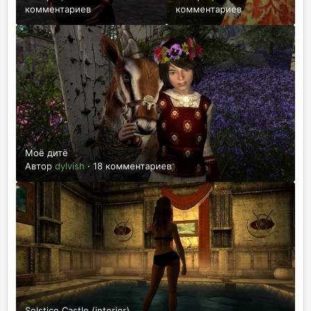
комментариев
комментариев
Моё дитё
Автор
dylvish
·
18 комментариев
Solstice Castle (interior)