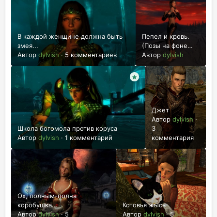
В каждой женщине должна быть
Пепел и кровь.
змея...
(Позы на фоне
Автор
dylvish
·
5 комментариев
заката)
Автор
dylvish
Джет
Автор
dylvish
·
Школа богомола против коруса
3
Автор
dylvish
·
1 комментарий
комментария
Ох, полным-полна
коробушка...
Котовья жысь
Автор
dylvish
·
5
Автор
dylvish
·
5