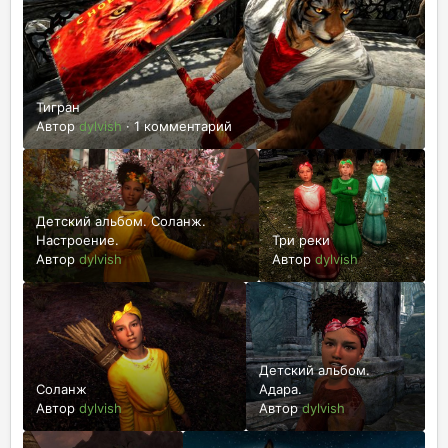
Тигран
Автор
dylvish
·
1 комментарий
Детский альбом. Соланж.
Настроение.
Три реки
Автор
dylvish
Автор
dylvish
Детский альбом.
Соланж
Адара.
Автор
dylvish
Автор
dylvish