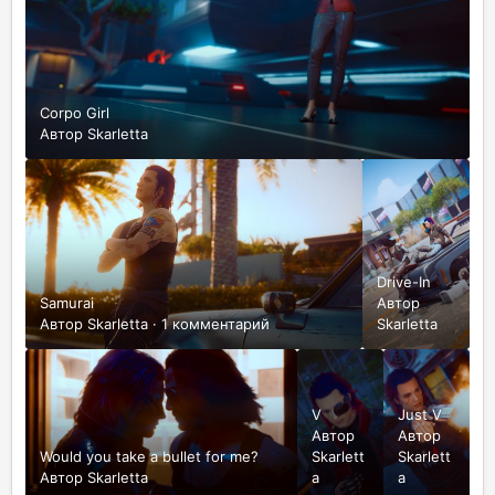
Corpo Girl
Автор
Skarletta
Drive-In
Samurai
Автор
Автор
Skarletta
·
1 комментарий
Skarletta
V
Just V
Автор
Автор
Would you take a bullet for me?
Skarlett
Skarlett
Автор
Skarletta
a
a