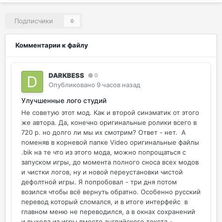
Подписчики
0
Комментарии к файлу
DARKBESS
0
Опубликовано
9 часов назад
Улучшенные лого студий
Не советую этот мод. Как и второй синэматик от этого
же автора. Да, конечно оригинальные ролики всего в
720 p. но долго ли мы их смотрим? Ответ - нет. А
поменяв в корневой папке Video оригинальные файлы
.bik на те что из этого мода, можно попрощаться с
запуском игры, до момента полного сноса всех модов
и чистки логов, ну и новой переустановки чистой
дефолтной игры. Я попробовал - три дня потом
возился чтобы всё вернуть обратно. Особенно русский
перевод который сломался, и в итоге интерфейс в
главном меню не переводился, а в окнах сохранений
и выхода из игры вместо английского текста -