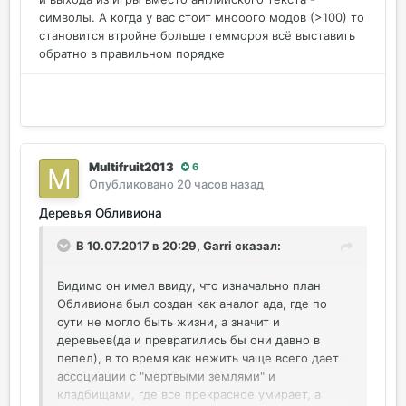
символы. А когда у вас стоит мнооого модов (>100) то
становится втройне больше геммороя всё выставить
обратно в правильном порядке
Multifruit2013
6
Опубликовано
20 часов назад
Деревья Обливиона
В 10.07.2017 в 20:29,
Garri
сказал:
Видимо он имел ввиду, что изначально план
Обливиона был создан как аналог ада, где по
сути не могло быть жизни, а значит и
деревьев(да и превратились бы они давно в
пепел), в то время как нежить чаще всего дает
ассоциации с "мертвыми землями" и
кладбищами, где все прекрасное умирает, а