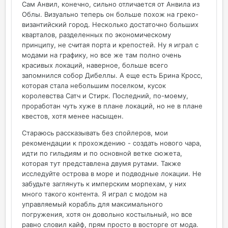
Сам Анвил, конечно, сильно отличается от Анвила из
Облы. Визуально теперь он больше похож на греко-
византийский город. Несколько достаточно больших
кварталов, разделенных по экономическому
принципу, не считая порта и крепостей. Ну я играл с
модами на графику, но все же там полно очень
красивых локаций, наверное, больше всего
запомнился собор Дибеллы. А еще есть Брина Кросс,
которая стала небольшим поселком, кусок
королевства Сатч и Стирк. Последний, по-моему,
проработан чуть хуже в плане локаций, но не в плане
квестов, хотя менее насыщен.
Стараюсь рассказывать без спойлеров, мои
рекомендации к прохождению - создать нового чара,
идти по гильдиям и по основной ветке сюжета,
которая тут представлена двумя рутами. Также
исследуйте острова в море и подводные локации. Не
забудьте заглянуть к имперским морпехам, у них
много такого контента. Я играл с модом на
управляемый корабль для максимального
погружения, хотя он довольно костыльный, но все
равно словил кайф, прям просто в восторге от мода.