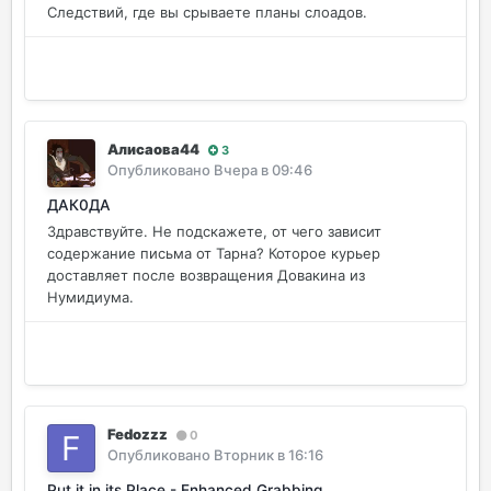
Следствий, где вы срываете планы слоадов.
Алисаова44
3
Опубликовано
Вчера в 09:46
ДАК0ДА
Здравствуйте. Не подскажете, от чего зависит
содержание письма от Тарна? Которое курьер
доставляет после возвращения Довакина из
Нумидиума.
Fedozzz
0
Опубликовано
Вторник в 16:16
Put it in its Place - Enhanced Grabbing