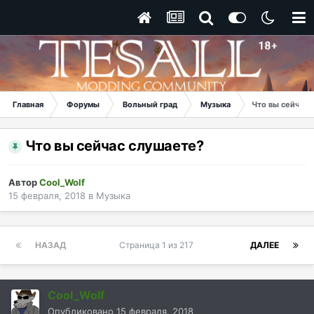
Главная
Форумы
Вольный град
Музыка
Что вы сейчас 
Что вы сейчас слушаете?
Автор
Cool_Wolf
15 февраля, 2018
в
Музыка
НАЗАД
Страница 1 из 217
ДАЛЕЕ
Cool_Wolf
Опубликовано
15 февраля, 2018