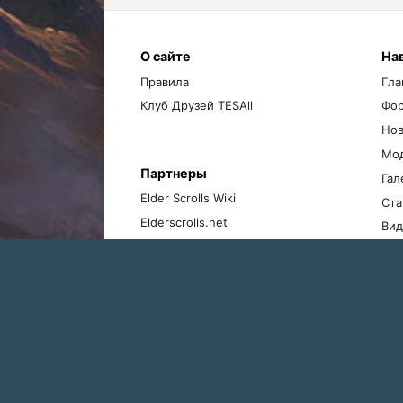
О сайте
На
Правила
Гла
Клуб Друзей TESAll
Фо
Нов
Мо
Партнеры
Гал
Elder Scrolls Wiki
Ста
Elderscrolls.net
Вид
Ме
Бло
Главная
Галерея
The Elder Scrolls
Коспл
Язык
Тема
Политика конфиденциальности