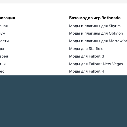
вигация
База модов игр Bethesda
вная
Моды и плагины для Skyrim
рум
Моды и плагины для Oblivion
ости
Моды и плагины для Morrowin
ды
Моды для Starfield
ерея
Моды для Fallout 3
тьи
Моды для Fallout: New Vegas
ео
Моды для Fallout 4
мы
ги
ей и изделия
Альмалексия