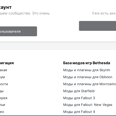
каунт
ашем сообществе. Это очень
Уже есть акк
ользователя
вигация
База модов игр Bethesda
вная
Моды и плагины для Skyrim
рум
Моды и плагины для Oblivion
ости
Моды и плагины для Morrowin
ды
Моды для Starfield
ерея
Моды для Fallout 3
тьи
Моды для Fallout: New Vegas
ео
Моды для Fallout 4