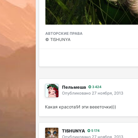
АВТОРСКИЕ ПРАВА
© TISHUNYA
Пельмеша
3 424
Опубликовано
27 ноября, 2013
Какая красота!И эти веееточки)))
TISHUNYA
5 174
Опубликовано
27 ноября, 2013