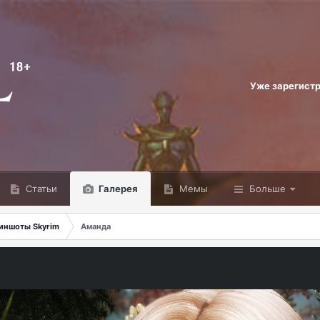
Уже зарегист
Статьи
Галерея
Мемы
Больше
иншоты Skyrim
Аманда