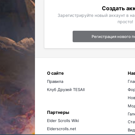
Создать ак
Зарегистрируйте новый аккаунт в н
просто!
Регистрация нового п
О сайте
На
Правила
Гла
Клуб Друзей TESAll
Фо
Нов
Мо
Партнеры
Гал
Elder Scrolls Wiki
Ста
Elderscrolls.net
Вид