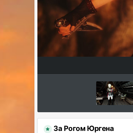
За Рогом Юргена