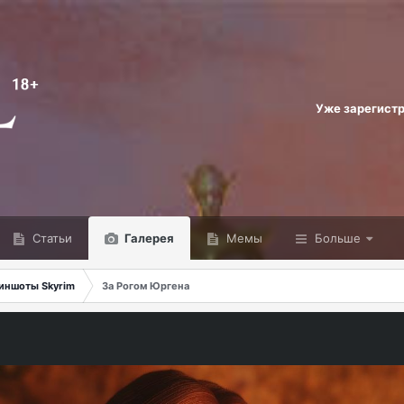
Уже зарегист
Статьи
Галерея
Мемы
Больше
иншоты Skyrim
За Рогом Юргена