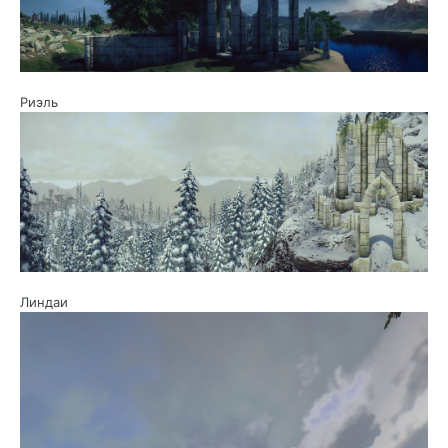
Риэль
Линдаи