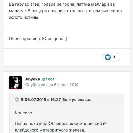
Ва гарлас агеа, гравиа йе гориа, латтиа маллари ав
малату - В пещерах знания, страшных и темных, сияет
золото истины.
Очень красиво, Юля :good: )
3
Anyoko
1 664
Опубликовано
6 июля, 2019
В 06.07.2019 в 16:27, Вентус сказал:
Красиво.
Посох похож на Обливионский модовский из
алейдского метеоритного железа.