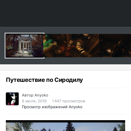
Путешествие по Сиродилу
Автор
Anyoko
6 июля, 2019
1 447 просмотров
Просмотр изображений Anyoko