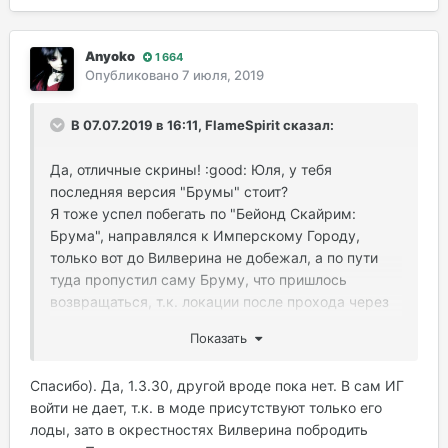
Anyoko
1 664
Опубликовано
7 июля, 2019
В 07.07.2019 в 16:11, FlameSpirit сказал:
Да, отличные скрины! :good: Юля, у тебя
последняя версия "Брумы" стоит?
Я тоже успел побегать по "Бейонд Скайрим:
Брума", направлялся к Имперскому Городу,
только вот до Вилверина не добежал, а по пути
туда пропустил саму Бруму, что пришлось
возвращаться, т.к. локации после прохода через
границу были совсем неузнаваемыми в
Показать
сравнении с оригиналом. Но зато сама Брума не
испортила чувство остальгии
Спасибо). Да, 1.3.30, другой вроде пока нет. В сам ИГ
войти не дает, т.к. в моде присутствуют только его
лоды, зато в окрестностях Вилверина побродить