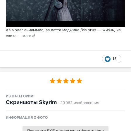
Ав молаг аниаммис, ав латта маджика /Из огня — жизнь, из
света — магия/
15
ИЗ КАТЕГОРИИ:
Скриншоты Skyrim
· 20 062 изображения
ИНФОРМАЦИЯ О ФОТО
Просмотр EXIF информации фотографии