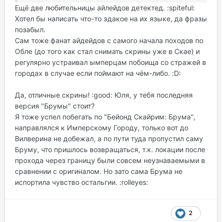
Ещё две любительницы айлейдов детектед. :spiteful:
Хотел бы написать что-то эдакое на их языке, да фразы
позабыл.
Сам тоже фанат айдейдов с самого начала походов по
Обле (до того как стал снимать скрины уже в Скае) и
регулярно устраивал ымперцам побоища со стражей в
городах в случае если поймают на чём-либо. :D:
Да, отличные скрины! :good: Юля, у тебя последняя
версия "Брумы" стоит?
Я тоже успел побегать по "Бейонд Скайрим: Брума",
направлялся к Имперскому Городу, только вот до
Вилверина не добежал, а по пути туда пропустил саму
Бруму, что пришлось возвращаться, т.к. локации после
прохода через границу были совсем неузнаваемыми в
сравнении с оригиналом. Но зато сама Брума не
испортила чувство остальгии. :rolleyes:
2