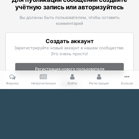
учётную запись или авторизуйтесь
Вы должны быть пользователем, чтобы оставить
комментарий
Создать аккаунт
Зарегистрируйте новый аккаунт в нашем сообществе.
Это очень просто!
Регистрация нового пользователя
Войти
Форумы
Непрочитанные
Войти
Регистрация
Больше
Уже есть аккаунт? Войти в систему.
Войти
Главная
Галерея
The Elder Scrolls
Скриншоты Skyrim
П