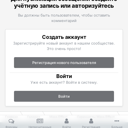
учётную запись или авторизуйтесь
Вы должны быть пользователем, чтобы оставить
комментарий
Создать аккаунт
Зарегистрируйте новый аккаунт в нашем сообществе.
Это очень просто!
Регистрация нового пользователя
Войти
Уже есть аккаунт? Войти в систему.
Войти
Главная
Галерея
Mass Effect
Скриншоты Mass Effect
Пе
Форумы
Непрочитанные
Войти
Регистрация
Больше