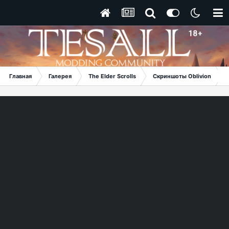
Главная
Галерея
The Elder Scrolls
Скриншоты Oblivion