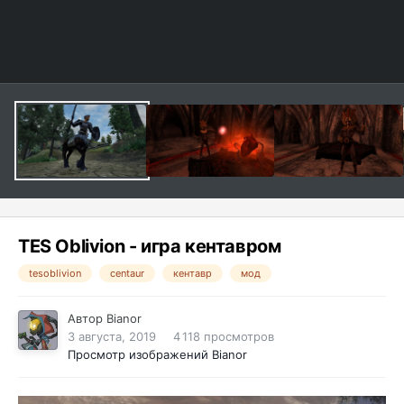
TES Oblivion - игра кентавром
tesoblivion
centaur
кентавр
мод
Автор
Bianor
3 августа, 2019
4 118 просмотров
Просмотр изображений Bianor