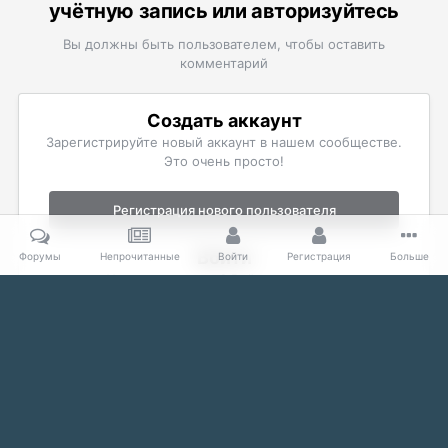
учётную запись или авторизуйтесь
Вы должны быть пользователем, чтобы оставить
комментарий
Создать аккаунт
Зарегистрируйте новый аккаунт в нашем сообществе.
Это очень просто!
Регистрация нового пользователя
Войти
Форумы
Непрочитанные
Войти
Регистрация
Больше
Уже есть аккаунт? Войти в систему.
Войти
Главная
Галерея
The Elder Scrolls
Скриншоты Oblivion
Язык
Тема
Политика конфиденциальности