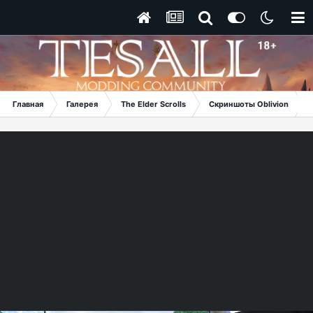
Главная
Галерея
The Elder Scrolls
Скриншоты Oblivion