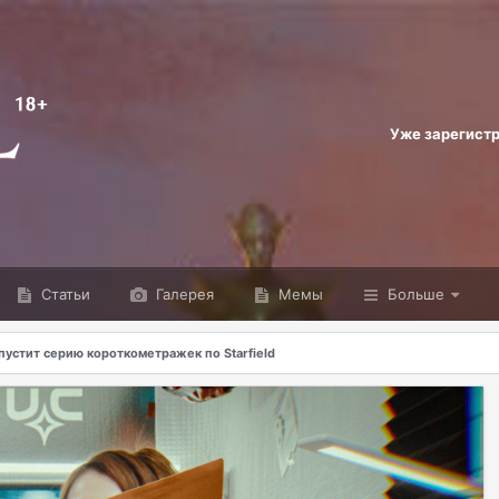
Уже зарегист
Статьи
Галерея
Мемы
Больше
пустит серию короткометражек по Starfield