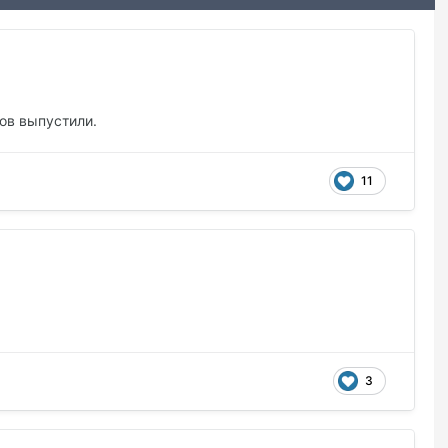
ов выпустили.
11
3