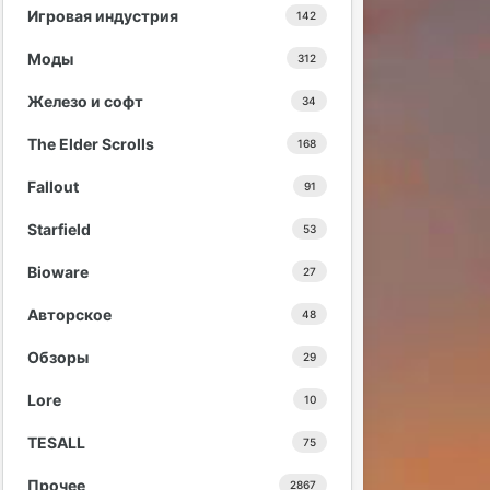
Игровая индустрия
142
Моды
312
Железо и софт
34
The Elder Scrolls
168
Fallout
91
Starfield
53
Bioware
27
Авторское
48
Обзоры
29
Lore
10
TESALL
75
Прочее
2867