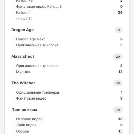
Fallout 76
2
Фанатские видео Fallout 3
0
Fallout 4
26
(и ещё 1 )
Dragon Age
9
Dragon Age Next
2
Оригинальная трилогия
5
Mass Effect
20
Оригинальная трилогия
8
Музыка
12
The Witcher
16
Официальные трейлеры
1
Фанатские видео
9
Прочие игры
70
Игровое видео
38
Лайв видео
0
Обзоры
15