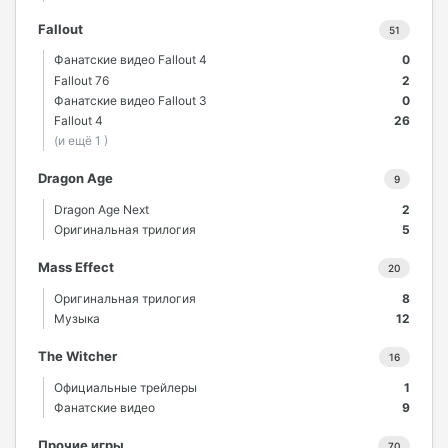
Fallout
51
Фанатские видео Fallout 4
0
Fallout 76
2
Фанатские видео Fallout 3
0
Fallout 4
26
(и ещё 1 )
Dragon Age
9
Dragon Age Next
2
Оригинальная трилогия
5
Mass Effect
20
Оригинальная трилогия
8
Музыка
12
The Witcher
16
Официальные трейлеры
1
Фанатские видео
9
Прочие игры
70