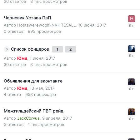
36
ответов
3 тыс
просмотров
Черновик Устава ПвП
Автор
Hostswerewoolf-NVII-TESALL
,
10 июня, 2017
0
ответов
995
просмотров
Список офицеров
1
2
Автор
Юми
,
1 июня, 2017
30
ответов
3 тыс
просмотров
Объявления для вконтакте
Автор
Юми
,
13 мая, 2017
4
ответа
953
просмотра
Межгильдейский ПВП рейд
Автор
JackCorvus
,
9 апреля, 2017
5
ответов
1 тыс
просмотров