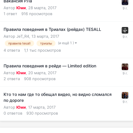
Вакансия РЛа
Автор
Юми
,
28 марта, 2017
1
ответ
916
просмотров
Правила поведения в Триалах (рейдах) TESALL
Автор
JeT_R4
,
13 марта, 2017
(и ещё 1 )
правила tesall
триалы
4
ответа
1,1 тыс
просмотров
Правила поведения в рейде — Limited edition
Автор
Юми
,
20 марта, 2017
2
ответа
908
просмотров
Кто то нам где то обещал видео, но видно сломался
по дороге
Автор
Юми
,
17 марта, 2017
0
ответов
930
просмотров