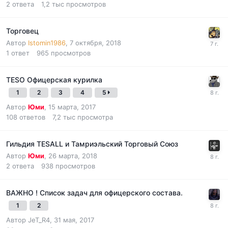
2
ответа
1,2 тыс
просмотров
Торговец
Автор
Istomin1986
,
7 октября, 2018
1
ответ
965
просмотров
TESO Офицерская курилка
1
2
3
4
5
Автор
Юми
,
15 марта, 2017
108
ответов
7,2 тыс
просмотра
Гильдия TESALL и Тамриэльский Торговый Союз
Автор
Юми
,
26 марта, 2018
2
ответа
938
просмотров
ВАЖНО ! Список задач для офицерского состава.
1
2
Автор
JeT_R4
,
31 мая, 2017