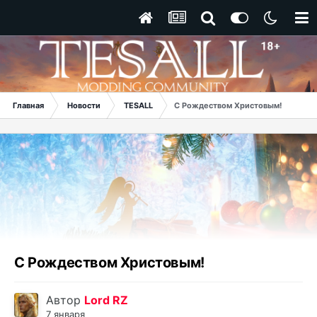
Главная
Новости
TESALL
С Рождеством Христовым!
С Рождеством Христовым!
Автор
Lord RZ
7 января