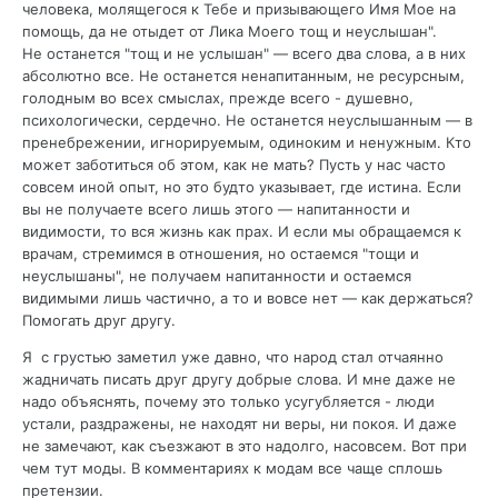
человека, молящегося к Тебе и призывающего Имя Мое на
помощь, да не отыдет от Лика Моего тощ и неуслышан".
Не останется "тощ и не услышан" — всего два слова, а в них
абсолютно все. Не останется ненапитанным, не ресурсным,
голодным во всех смыслах, прежде всего - душевно,
психологически, сердечно. Не останется неуслышанным — в
пренебрежении, игнорируемым, одиноким и ненужным. Кто
может заботиться об этом, как не мать? Пусть у нас часто
совсем иной опыт, но это будто указывает, где истина. Если
вы не получаете всего лишь этого — напитанности и
видимости, то вся жизнь как прах. И если мы обращаемся к
врачам, стремимся в отношения, но остаемся "тощи и
неуслышаны", не получаем напитанности и остаемся
видимыми лишь частично, а то и вовсе нет — как держаться?
Помогать друг другу.
Я с грустью заметил уже давно, что народ стал отчаянно
жадничать писать друг другу добрые слова. И мне даже не
надо объяснять, почему это только усугубляется - люди
устали, раздражены, не находят ни веры, ни покоя. И даже
не замечают, как съезжают в это надолго, насовсем. Вот при
чем тут моды. В комментариях к модам все чаще сплошь
претензии.