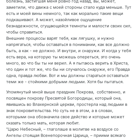
болезнь, застигшая меня ровно год назад, вы, может,
заметили, что движа с моей стороны стало куда меньше. Тут
есть и моей вины немного, так как морально такие вещи
подкашивают. А может, назойливое ощущение
безнадежности, сгущающейся темноты и малости своих сил,
чтобы справиться.
Внешние процессы варят тебя, как лягушку, и нужно
напрягаться, чтобы оставаться в понимании, как все должно
быть, а как - не должно. И внутри, и снаружи. И когда у тебя
есть вера, на которую ты можешь опереться, это очень
много, во что бы ты ни верил. А я пытаюсь верить в Христа,
что один и тот же, что бы ни случалось снаружи, его Правда
одна, правда любви. Вот и мы должны стараться оставаться
теми же - стойкими добрыми людьми. Хотя бы пытаться.
Упомянутый мной выше праздник Покрова, собственно, и
посвящен покрову Пресвятой Богородицы, который она,
явившись во Влахернской церкви, простерла над людьми в
знак покровительства. Но суть не в этом, а в словах,
которыми она обозначила свое действо и которые может
сказать только мать, которая любит.
"Царю Небесный, – глаголаше в молитве на воздусе со
Ангелы стоящая Всенепорочная Царица, – приими всякаго