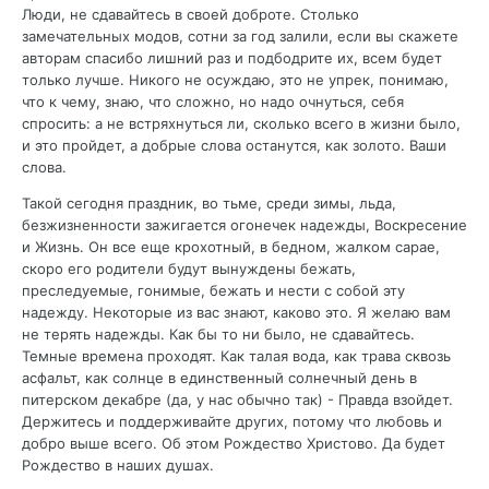
Люди, не сдавайтесь в своей доброте. Столько
замечательных модов, сотни за год залили, если вы скажете
авторам спасибо лишний раз и подбодрите их, всем будет
только лучше. Никого не осуждаю, это не упрек, понимаю,
что к чему, знаю, что сложно, но надо очнуться, себя
спросить: а не встряхнуться ли, сколько всего в жизни было,
и это пройдет, а добрые слова останутся, как золото. Ваши
слова.
Такой сегодня праздник, во тьме, среди зимы, льда,
безжизненности зажигается огонечек надежды, Воскресение
и Жизнь. Он все еще крохотный, в бедном, жалком сарае,
скоро его родители будут вынуждены бежать,
преследуемые, гонимые, бежать и нести с собой эту
надежду. Некоторые из вас знают, каково это. Я желаю вам
не терять надежды. Как бы то ни было, не сдавайтесь.
Темные времена проходят. Как талая вода, как трава сквозь
асфальт, как солнце в единственный солнечный день в
питерском декабре (да, у нас обычно так) - Правда взойдет.
Держитесь и поддерживайте других, потому что любовь и
добро выше всего. Об этом Рождество Христово. Да будет
Рождество в наших душах.