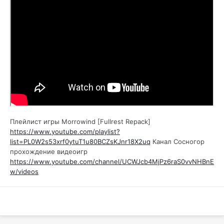
Плейлист игры Morrowind [Fullrest Repack]
https://www.youtube.com/playlist?
list=PL0W2s53xrf0ytuT1u80BCZsKJnr18X2uq
Канал Сосногор
прохождение видеоигр
https://www.youtube.com/channel/UCWJcb4MjPz6raS0vvNHBnE
w/videos