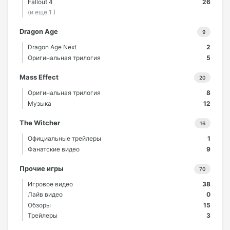
Fallout 4
26
(и ещё 1 )
Dragon Age
9
Dragon Age Next
2
Оригинальная трилогия
5
Mass Effect
20
Оригинальная трилогия
8
Музыка
12
The Witcher
16
Официальные трейлеры
1
Фанатские видео
9
Прочие игры
70
Игровое видео
38
Лайв видео
0
Обзоры
15
Трейлеры
3