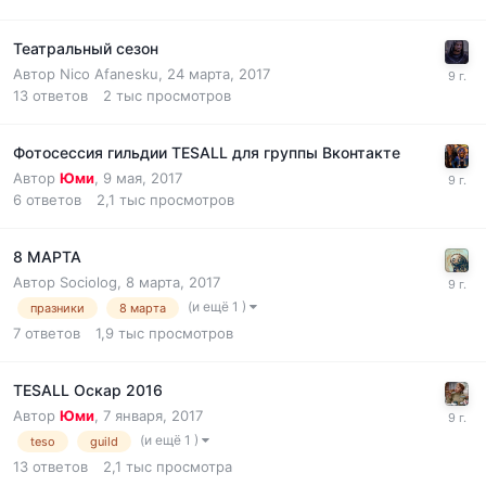
Театральный сезон
Автор
Nico Afanesku
,
24 марта, 2017
13
ответов
2 тыс
просмотров
Фотосессия гильдии TESALL для группы Вконтакте
Автор
Юми
,
9 мая, 2017
6
ответов
2,1 тыс
просмотров
8 МАРТА
Автор
Sociolog
,
8 марта, 2017
(и ещё 1 )
празники
8 марта
7
ответов
1,9 тыс
просмотров
TESALL Оскар 2016
Автор
Юми
,
7 января, 2017
(и ещё 1 )
teso
guild
13
ответов
2,1 тыс
просмотра