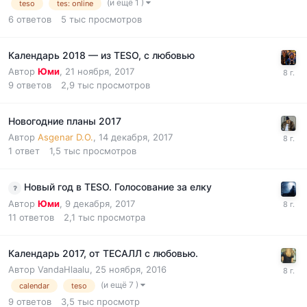
(и ещё 1 )
teso
tes: online
6
ответов
5 тыс
просмотров
Календарь 2018 — из TESO, с любовью
Автор
Юми
,
21 ноября, 2017
9
ответов
2,9 тыс
просмотров
Новогодние планы 2017
Автор
Asgenar D.O.
,
14 декабря, 2017
1
ответ
1,5 тыс
просмотров
Новый год в TESO. Голосование за елку
Автор
Юми
,
9 декабря, 2017
11
ответов
2,1 тыс
просмотра
Календарь 2017, от ТЕСАЛЛ с любовью.
Автор
VandaHlaalu
,
25 ноября, 2016
(и ещё 7 )
calendar
teso
9
ответов
3,5 тыс
просмотр