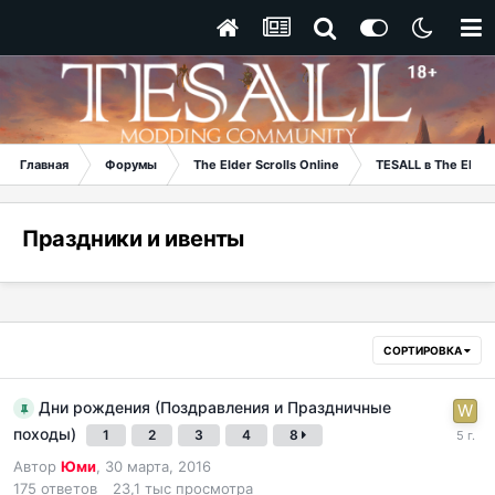
Главная
Форумы
The Elder Scrolls Online
TESALL в The Elder 
Праздники и ивенты
СОРТИРОВКА
Дни рождения (Поздравления и Праздничные
походы)
1
2
3
4
8
Автор
Юми
,
30 марта, 2016
175
ответов
23,1 тыс
просмотра