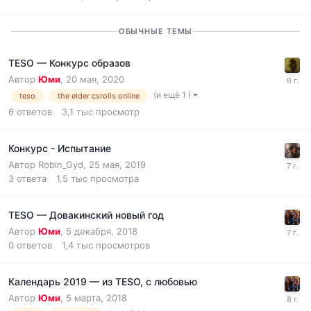
ОБЫЧНЫЕ ТЕМЫ
TESO — Конкурс образов
Автор
Юми
,
20 мая, 2020
(и ещё 1 )
teso
the elder csrolls online
6
ответов
3,1 тыс
просмотр
Конкурс - Испытание
Автор
Robin_Gyd
,
25 мая, 2019
3
ответа
1,5 тыс
просмотра
TESO — Довакинский новый год
Автор
Юми
,
5 декабря, 2018
0
ответов
1,4 тыс
просмотров
Календарь 2019 — из TESO, с любовью
Автор
Юми
,
5 марта, 2018