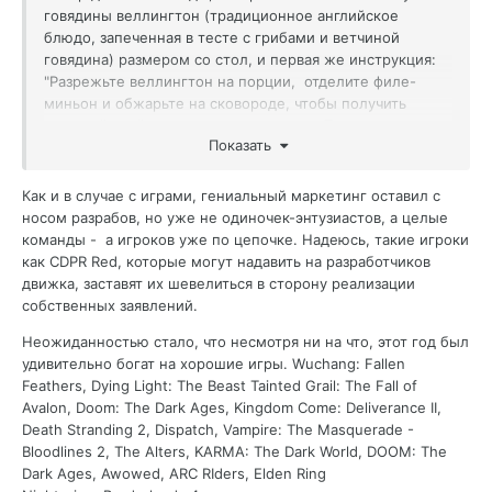
говядины веллингтон (традиционное английское
блюдо, запеченная в тесте с грибами и ветчиной
говядина) размером со стол, и первая же инструкция:
"Разрежьте веллингтон на порции, отделите филе-
миньон и обжарьте на сковороде, чтобы получить
хороший стейк нормального размера. Тщательно
Показать
очистите с него тесто, ветчину и грибы, подавайте
отдельно. А вообще, лучше купите говядины, грибов,
муки и приготовьте все сами, игнорируя наш кусок".
Как и в случае с играми, гениальный маркетинг оставил с
носом разрабов, но уже не одиночек-энтузиастов, а целые
Да, возможно, конструктор для приготовления другого
команды - а игроков уже по цепочке. Надеюсь, такие игроки
блюда из веллингтона кажется лучше, чем то, что вы
как CDPR Red, которые могут надавить на разработчиков
сделаете сами, но если вы не собираетесь убиваться
движка, заставят их шевелиться в сторону реализации
над своим обедом и вам не нравятся торчащие
собственных заявлений.
отовсюду ненужные грибы или жареное несколько раз
мясо, то лучше вообще не использовать поданное на
Неожиданностью стало, что несмотря ни на что, этот год был
стол блюдо по умолчанию.
удивительно богат на хорошие игры. Wuchang: Fallen
Feathers, Dying Light: The Beast Tainted Grail: The Fall of
На самом деле, только что дошло. UE5 повысил порог
Avalon, Doom: The Dark Ages, Kingdom Come: Deliverance II,
мастерства. Но преподносит-то он себя по-другому, он
Death Stranding 2, Dispatch, Vampire: The Masquerade -
обещает снизить порог мастерства, дать вам
Bloodlines 2, The Alters, KARMA: The Dark World,
DOOM: The
бесплатный обед. Этот разрыв неизбежно приводит к
Dark Ages,
Awowed, ARC RIders, Elden Ring
тому, что мы видим кучу игр, "повара" которых