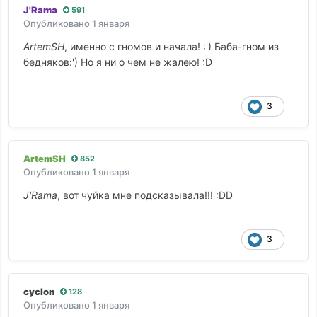
J'Rama
591
Опубликовано
1 января
ArtemSH
, именно с гномов и начала! :') Баба-гном из
бедняков:') Но я ни о чем не жалею! :D
3
ArtemSH
852
Опубликовано
1 января
J'Rama
, вот чуйка мне подсказывала!!! :DD
3
cyclon
128
Опубликовано
1 января