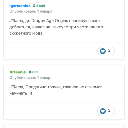
Igormaniac
2 606
Опубликовано
1 января
J'Rama
, до Dragon Age Origins планирую тоже
добраться, нашел на Нексусе три части одного
сюжетного мода.
3
ArtemSH
852
Опубликовано
1 января
J'Rama
, Ориджинс топчик, главное не с гномов
начинать :))
3