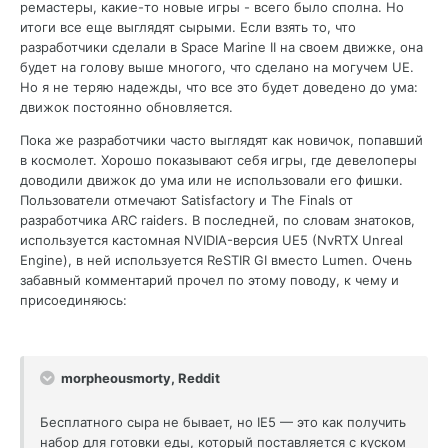
ремастеры, какие-то новые игры - всего было сполна. Но
итоги все еще выглядят сырыми. Если взять то, что
разработчики сделали в Space Marine II на своем движке, она
будет на голову выше многого, что сделано на могучем UE.
Но я не теряю надежды, что все это будет доведено до ума:
движок постоянно обновляется.
Пока же разработчики часто выглядят как новичок, попавший
в космолет. Хорошо показывают себя игры, где девелоперы
доводили движок до ума или не использовали его фишки.
Пользователи отмечают Satisfactory и The Finals от
разработчика ARC raiders. В последней, по словам знатоков,
используется кастомная NVIDIA-версия UE5 (NvRTX Unreal
Engine), в ней используется ReSTIR GI вместо Lumen. Очень
забавный комментарий прочел по этому поводу, к чему и
присоединяюсь:
morpheousmorty, Reddit
Бесплатного сыра не бывает, но IE5 — это как получить
набор для готовки еды, который поставляется с куском