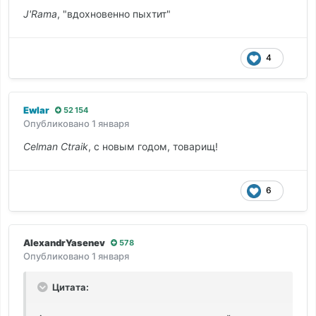
J'Rama
, "вдохновенно пыхтит"
4
Ewlar
52 154
Опубликовано
1 января
Celman Ctraik
, с новым годом, товарищ!
6
AlexandrYasenev
578
Опубликовано
1 января
Цитата: