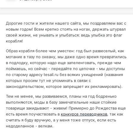
Дорогие гости и жители нашего сайта, мы поздравляем вас с
новым годом! Всем крепко стоять на ногах, держать штурвал
своей жизни, не унывать и улыбаться: ведь улыбка это флаг
корабля!
Образ корабля более чем уместен: год был развеселый, как
мотание в тазу по океану, мы даже одно время превратились
в подлодку, которую надо еще запеленговать, прежде чем
поймаешь, но сейчас - передайте по цепочке - мы доступны
по старому адресу tesall.ru без всяких ухищрений (названия
которых просим тут не упоминать в связи с
законодательством, которое запрещает их рекламировать).
Тем не менее, мы развиваемся, планы на год бодренько
выполняются, моды в базу замечательные наши стойкие
товарищи закидывают - живем! Примерно до Рождества еще
есть время поучаствовать в
конкурсе переводчиков
, так как
считать я буду вручную, а у меня тоже отпуск, если есть
недоделанное - велкам.