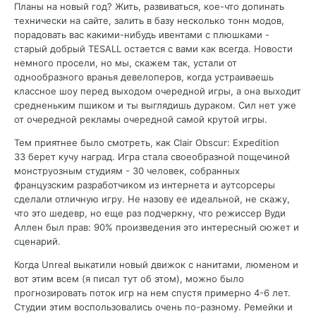
Планы на новый год? Жить, развиваться, кое-что допинать
технически на сайте, залить в базу несколько тонн модов,
порадовать вас какими-нибудь ивентами с плюшками -
старый добрый TESALL остается с вами как всегда. Новости
немного просели, но мы, скажем так, устали от
однообразного вранья девелоперов, когда устраиваешь
классное шоу перед выходом очередной игры, а она выходит
средненьким пшиком и ты выглядишь дураком. Сил нет уже
от очередной рекламы очередной самой крутой игры.
Тем приятнее было смотреть, как Clair Obscur: Expedition
33 берет кучу наград. Игра стала своеобразной пощечиной
монструозным студиям - 30 человек, собранных
французским разработчиком из интернета и аутсорсеры
сделали отличную игру. Не назову ее идеальной, не скажу,
что это шедевр, но еще раз подчеркну, что режиссер Вуди
Аллен был прав: 90% произведения это интересный сюжет и
сценарий.
Когда Unreal выкатили новый движок с нанитами, люменом и
вот этим всем (я писал тут об этом), можно было
прогнозировать поток игр на нем спустя примерно 4-6 лет.
Студии этим воспользовались очень по-разному. Ремейки и