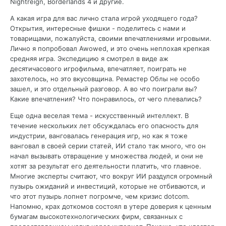
Nightreign, Borderlands 4 и другие.
оказались не готовы к тому, что им понадобится
столько мастерства. И я хочу уточнить, это мастерство
А какая игра для вас лично стала игрой уходящего года?
нужно именно чтобы справляться с UE5, не говоря уже
Открытия, интересные фишки - поделитесь с нами и
об оптимизации графики. Повара обычно не учатся
товарищами, пожалуйста, своими впечатлениями игровыми.
превращать борщ в колбасу, а лазанью в ризотто, они
Лично я попробовал Awowed, и это очень неплохая крепкая
учатся готовить все это с нуля.
средняя игра. Экспедицию я смотрел в виде аж
десятичасового игрофильма, впечатляет, поиграть не
захотелось, но это вкусовщина. Ремастер Облы не особо
зашел, и это отдельный разговор. А во что поиграли вы?
Какие впечатления? Что понравилось, от чего плевались?
Еще одна веселая тема - искусственный интеллект. В
течение нескольких лет обсуждалась его опасность для
индустрии, ванговалась генерация игр, но как я тоже
ванговал в своей серии статей, ИИ стало так много, что он
начал вызывать отвращение у множества людей, и они не
хотят за результат его деятельности платить, что главное.
Многие эксперты считают, что вокруг ИИ раздулся огромный
пузырь ожиданий и инвестиций, которые не отбиваются, и
что этот пузырь лопнет погромче, чем кризис dotcom.
Напомню, к
рах доткомов состоял в утере доверия к ценным
бумагам высокотехнологических фирм, связанных с