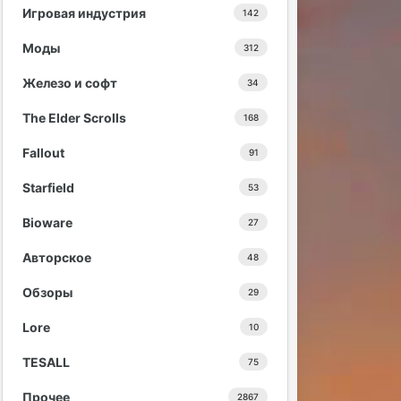
Игровая индустрия
142
Моды
312
Железо и софт
34
The Elder Scrolls
168
Fallout
91
Starfield
53
Bioware
27
Авторское
48
Обзоры
29
Lore
10
TESALL
75
Прочее
2867