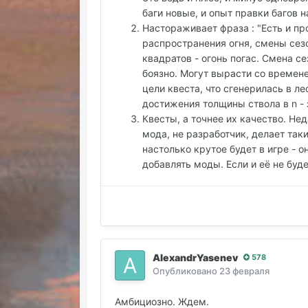
баги новые, и опыт правки багов н
Настораживает фраза : "Есть и п
распространения огня, смены сезон
квадратов - огонь погас. Смена сез
боязно. Могут вырасти со времене
цели квеста, что сгенерилась в ле
достижения толщины ствола в n - 
Квесты, а точнее их качество. Не
мода, не разработчик, делает таки
настолько крутое будет в игре - 
добавлять моды. Если и её не буд
AlexandrYasenev
578
Опубликовано
23 февраля
Амбициозно. Ждем.