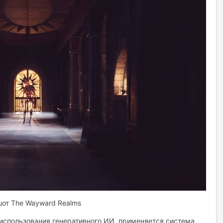
от The Wayward Realms
 использования генеративного ИИ, применяется система