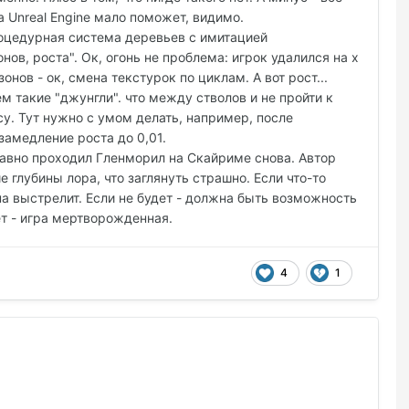
а Unreal Engine мало поможет, видимо.
роцедурная система деревьев с имитацией
ов, роста". Ок, огонь не проблема: игрок удалился на х
онов - ок, смена текстурок по циклам. А вот рост...
м такие "джунгли". что между стволов и не пройти к
су. Тут нужно с умом делать, например, после
замедление роста до 0,01.
давно проходил Гленморил на Скайриме снова. Автор
е глубины лора, что заглянуть страшно. Если что-то
она выстрелит. Если не будет - должна быть возможность
ет - игра мертворожденная.
4
1