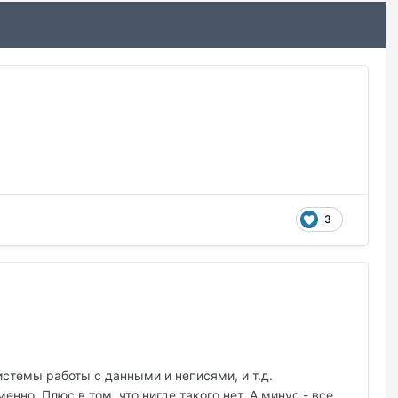
3
стемы работы с данными и неписями, и т.д.
енно. Плюс в том, что нигде такого нет. А минус - все