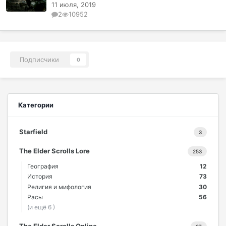
11 июля, 2019
2
10952
Подписчики
0
Категории
Starfield
3
The Elder Scrolls Lore
253
География
12
История
73
Религия и мифология
30
Расы
56
(и ещё 6 )