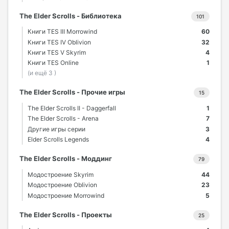
The Elder Scrolls - Библиотека
101
Книги TES III Morrowind
60
Книги TES IV Oblivion
32
Книги TES V Skyrim
4
Книги TES Online
1
(и ещё 3 )
The Elder Scrolls - Прочие игры
15
The Elder Scrolls II - Daggerfall
1
The Elder Scrolls - Arena
7
Другие игры серии
3
Elder Scrolls Legends
4
The Elder Scrolls - Моддинг
79
Модостроение Skyrim
44
Модостроение Oblivion
23
Модостроение Morrowind
5
The Elder Scrolls - Проекты
25