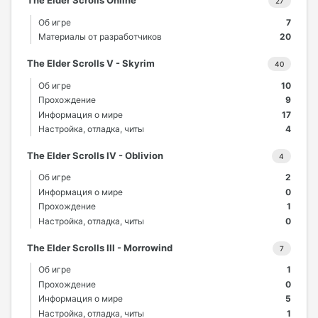
The Elder Scrolls Online
27
Об игре
7
Материалы от разработчиков
20
The Elder Scrolls V - Skyrim
40
Об игре
10
Прохождение
9
Информация о мире
17
Настройка, отладка, читы
4
The Elder Scrolls IV - Oblivion
4
Об игре
2
Информация о мире
0
Прохождение
1
Настройка, отладка, читы
0
The Elder Scrolls III - Morrowind
7
Об игре
1
Прохождение
0
Информация о мире
5
Настройка, отладка, читы
1