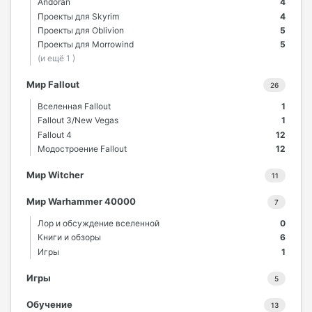
Andoran
4
Проекты для Skyrim
4
Проекты для Oblivion
5
Проекты для Morrowind
5
(и ещё 1 )
Мир Fallout
26
Вселенная Fallout
1
Fallout 3/New Vegas
1
Fallout 4
12
Модостроение Fallout
12
Мир Witcher
11
Мир Warhammer 40000
7
Лор и обсуждение вселенной
0
Книги и обзоры
6
Игры
1
Игры
5
Обучение
13