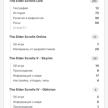
The Elder Scrolls Lore
253
География
12
История
73
Религия и мифология
30
Расы
56
(и ещё 6 )
The Elder Scrolls Online
27
Об игре
7
Материалы от разработчиков
20
The Elder Scrolls V - Skyrim
40
Об игре
10
Прохождение
9
Информация о мире
17
Настройка, отладка, читы
4
The Elder Scrolls IV - Oblivion
4
Об игре
2
Информация о мире
0
Прохождение
1