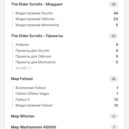
The Elder Scrolls - Моддинг
79
Модостроение Skyrim
44
Модостроение Oblivion
23
Модостроение Morrowind
5
The Elder Scrolls - Проекты
25
Andoran
4
Проекты для Skyrim
4
Проекты для Oblivion
5
Проекты для Morrowind
5
(и ещё 1 )
Мир Fallout
26
Вселенная Fallout
1
Fallout 3/New Vegas
1
Fallout 4
12
Модостроение Fallout
12
Мир Witcher
11
Мир Warhammer 40000
7