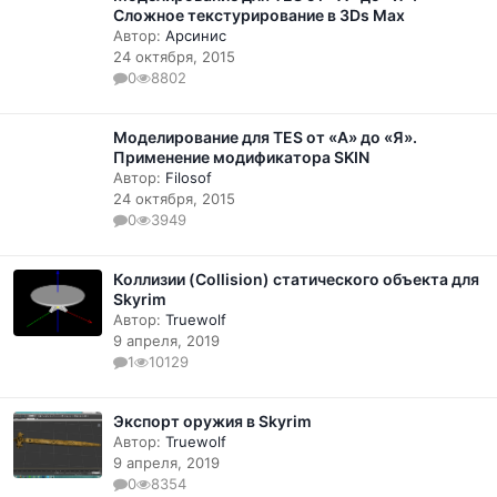
Сложное текстурирование в 3Ds Max
Автор:
Арсинис
24 октября, 2015
0
8802
Моделирование для TES от «А» до «Я».
Применение модификатора SKIN
Автор:
Filosof
24 октября, 2015
0
3949
Коллизии (Collision) статического объекта для
Skyrim
Автор:
Truewolf
9 апреля, 2019
1
10129
Экспорт оружия в Skyrim
Автор:
Truewolf
9 апреля, 2019
0
8354