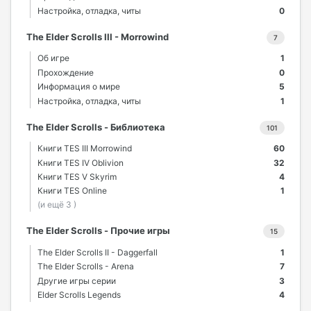
Настройка, отладка, читы
0
The Elder Scrolls III - Morrowind
7
Об игре
1
Прохождение
0
Информация о мире
5
Настройка, отладка, читы
1
The Elder Scrolls - Библиотека
101
Книги TES III Morrowind
60
Книги TES IV Oblivion
32
Книги TES V Skyrim
4
Книги TES Online
1
(и ещё 3 )
The Elder Scrolls - Прочие игры
15
The Elder Scrolls II - Daggerfall
1
The Elder Scrolls - Arena
7
Другие игры серии
3
Elder Scrolls Legends
4