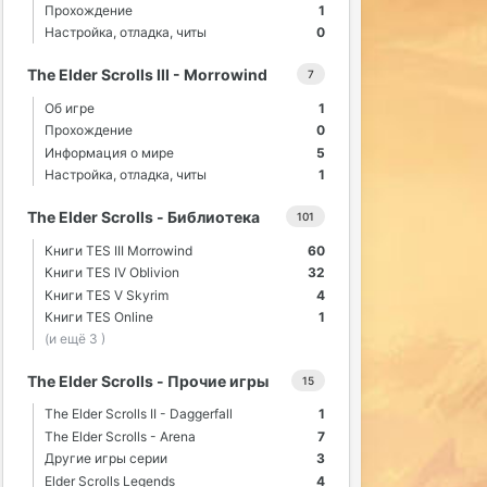
Прохождение
1
Настройка, отладка, читы
0
The Elder Scrolls III - Morrowind
7
Об игре
1
Прохождение
0
Информация о мире
5
Настройка, отладка, читы
1
The Elder Scrolls - Библиотека
101
Книги TES III Morrowind
60
Книги TES IV Oblivion
32
Книги TES V Skyrim
4
Книги TES Online
1
(и ещё 3 )
The Elder Scrolls - Прочие игры
15
The Elder Scrolls II - Daggerfall
1
The Elder Scrolls - Arena
7
Другие игры серии
3
Elder Scrolls Legends
4