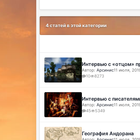
4 статей в этой категории
Интервью с «отцом» п
Автор:
Арсинис
11 июля, 201
10
8273
Интервью с писателям
Автор:
Арсинис
11 июля, 201
45
5349
География Андорана
Автор:
Арсинис
11 июля, 201