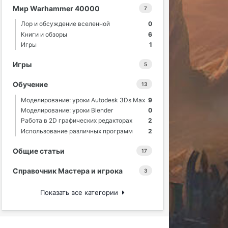
Мир Warhammer 40000
7
Лор и обсуждение вселенной
0
Книги и обзоры
6
Игры
1
Игры
5
Обучение
13
Моделирование: уроки Autodesk 3Ds Max
9
Моделирование: уроки Blender
0
Работа в 2D графических редакторах
2
Использование различных программ
2
Общие статьи
17
Справочник Мастера и игрока
3
Показать все категории