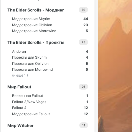
The Elder Scrolls - Моддинг
79
Модостроение Skyrim
44
Модостроение Oblivion
23
Модостроение Morrowind
5
The Elder Scrolls - Проекты
25
Andoran
4
Проекты для Skyrim
4
Проекты для Oblivion
5
Проекты для Morrowind
5
(и ещё 1 )
Мир Fallout
26
Вселенная Fallout
1
Fallout 3/New Vegas
1
Fallout 4
12
Модостроение Fallout
12
Мир Witcher
11