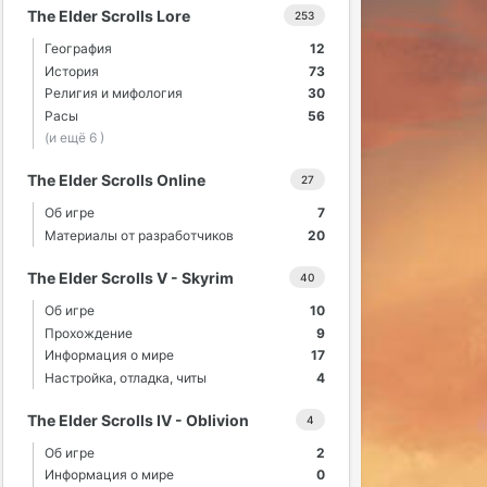
The Elder Scrolls Lore
253
География
12
История
73
Религия и мифология
30
Расы
56
(и ещё 6 )
The Elder Scrolls Online
27
Об игре
7
Материалы от разработчиков
20
The Elder Scrolls V - Skyrim
40
Об игре
10
Прохождение
9
Информация о мире
17
Настройка, отладка, читы
4
The Elder Scrolls IV - Oblivion
4
Об игре
2
Информация о мире
0