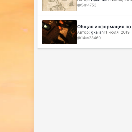
5
4753
Общая информация по 
Автор:
gkalian
11 июля, 2019
14
28460