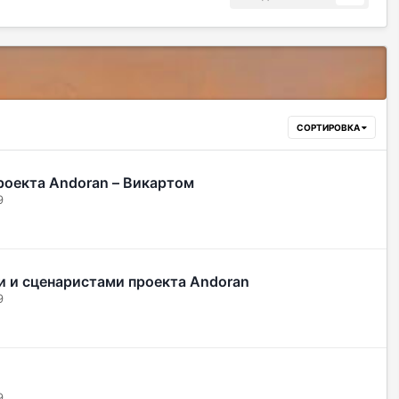
СОРТИРОВКА
роекта Andoran – Викартом
9
и и сценаристами проекта Andoran
9
9