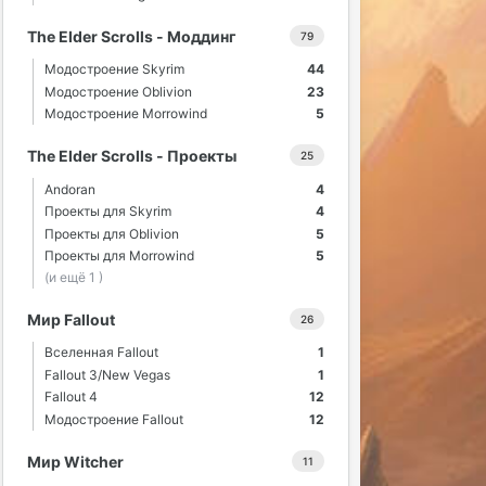
The Elder Scrolls - Моддинг
79
Модостроение Skyrim
44
Модостроение Oblivion
23
Модостроение Morrowind
5
The Elder Scrolls - Проекты
25
Andoran
4
Проекты для Skyrim
4
Проекты для Oblivion
5
Проекты для Morrowind
5
(и ещё 1 )
Мир Fallout
26
Вселенная Fallout
1
Fallout 3/New Vegas
1
Fallout 4
12
Модостроение Fallout
12
Мир Witcher
11