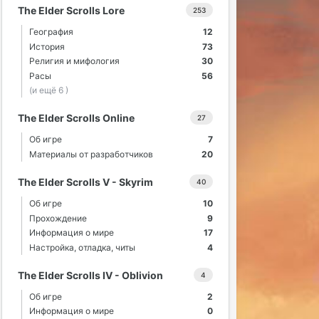
The Elder Scrolls Lore
253
География
12
История
73
Религия и мифология
30
Расы
56
(и ещё 6 )
The Elder Scrolls Online
27
Об игре
7
Материалы от разработчиков
20
The Elder Scrolls V - Skyrim
40
Об игре
10
Прохождение
9
Информация о мире
17
Настройка, отладка, читы
4
The Elder Scrolls IV - Oblivion
4
Об игре
2
Информация о мире
0