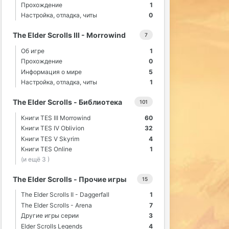
Прохождение
1
Настройка, отладка, читы
0
The Elder Scrolls III - Morrowind
7
Об игре
1
Прохождение
0
Информация о мире
5
Настройка, отладка, читы
1
The Elder Scrolls - Библиотека
101
Книги TES III Morrowind
60
Книги TES IV Oblivion
32
Книги TES V Skyrim
4
Книги TES Online
1
(и ещё 3 )
The Elder Scrolls - Прочие игры
15
The Elder Scrolls II - Daggerfall
1
The Elder Scrolls - Arena
7
Другие игры серии
3
Elder Scrolls Legends
4