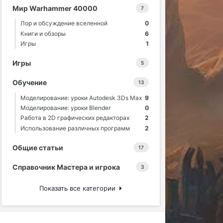
Мир Warhammer 40000
7
Лор и обсуждение вселенной
0
Книги и обзоры
6
Игры
1
Игры
5
Обучение
13
Моделирование: уроки Autodesk 3Ds Max
9
Моделирование: уроки Blender
0
Работа в 2D графических редакторах
2
Использование различных программ
2
Общие статьи
17
Справочник Мастера и игрока
3
Показать все категории