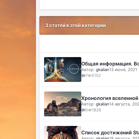
3 статей в этой категории
Общая информация. Всё
Автор:
gkalian
13 июня, 2021
7
5152
Хронология вселенной
Автор:
gkalian
14 августа, 20
0
1826
Список достижений Sta
Автор:
gkalian
18 августа, 20