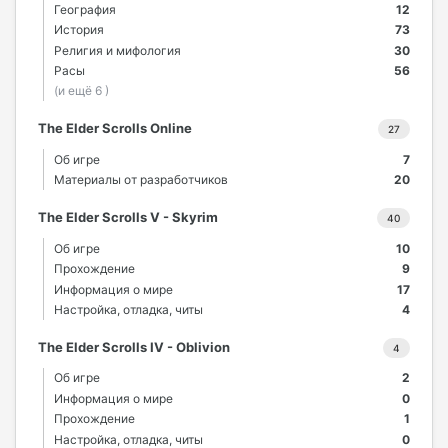
География
12
История
73
Религия и мифология
30
Расы
56
(и ещё 6 )
The Elder Scrolls Online
27
Об игре
7
Материалы от разработчиков
20
The Elder Scrolls V - Skyrim
40
Об игре
10
Прохождение
9
Информация о мире
17
Настройка, отладка, читы
4
The Elder Scrolls IV - Oblivion
4
Об игре
2
Информация о мире
0
Прохождение
1
Настройка, отладка, читы
0