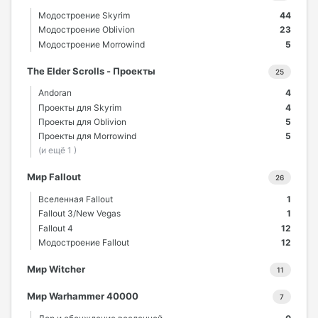
Модостроение Skyrim
44
Модостроение Oblivion
23
Модостроение Morrowind
5
The Elder Scrolls - Проекты
25
Andoran
4
Проекты для Skyrim
4
Проекты для Oblivion
5
Проекты для Morrowind
5
(и ещё 1 )
Мир Fallout
26
Вселенная Fallout
1
Fallout 3/New Vegas
1
Fallout 4
12
Модостроение Fallout
12
Мир Witcher
11
Мир Warhammer 40000
7