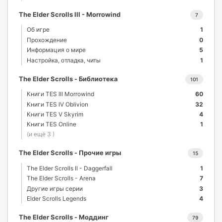
The Elder Scrolls III - Morrowind
7
Об игре
1
Прохождение
0
Информация о мире
5
Настройка, отладка, читы
1
The Elder Scrolls - Библиотека
101
Книги TES III Morrowind
60
Книги TES IV Oblivion
32
Книги TES V Skyrim
4
Книги TES Online
1
(и ещё 3 )
The Elder Scrolls - Прочие игры
15
The Elder Scrolls II - Daggerfall
1
The Elder Scrolls - Arena
7
Другие игры серии
3
Elder Scrolls Legends
4
The Elder Scrolls - Моддинг
79