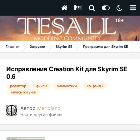
Главная
Загрузки
Skyrim SE
Программы для Skyrim SE
И
Исправления Creation Kit для Skyrim SE
0.6
редактор
фиксы
библиотеки
lip-файлы
запись озвучки
Автор
Meridiano
Найти другие файлы