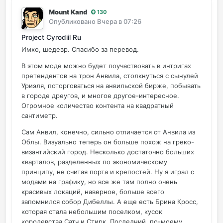
Mount Kand
130
Опубликовано
Вчера в 07:26
Project Cyrodiil Ru
Имхо, шедевр. Спасибо за перевод.
В этом моде можно будет поучаствовать в интригах
претендентов на трон Анвила, столкнуться с сынулей
Уриэля, поторговаться на анвильской бирже, побывать
в городе дреугов, и многое другое-интересное.
Огромное количество контента на квадратный
сантиметр.
Сам Анвил, конечно, сильно отличается от Анвила из
Облы. Визуально теперь он больше похож на греко-
византийский город. Несколько достаточно больших
кварталов, разделенных по экономическому
принципу, не считая порта и крепостей. Ну я играл с
модами на графику, но все же там полно очень
красивых локаций, наверное, больше всего
запомнился собор Дибеллы. А еще есть Брина Кросс,
которая стала небольшим поселком, кусок
королевства Сатч и Стирк. Последний, по-моему,