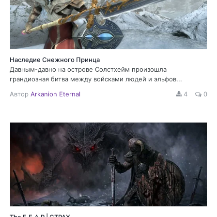
Наследие Снежного Принца
Давным-давно на острове Солстхейм произошла
грандиозная битва между войсками людей и эльфов...
Автор
Arkanion Eternal
4
0