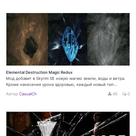
Elemental Destruction Magic Redux
Мод добавит в Skyrim SE новую магию земли, воды и ветра.
Кроме нанесения урона здоровью, каждый новый тип...
Автор
CasualCh
45
0