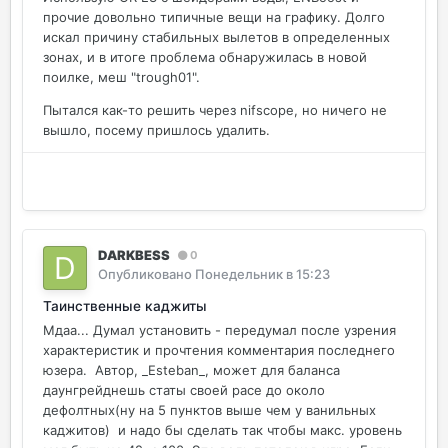
прочие довольно типичные вещи на графику. Долго
искал причину стабильных вылетов в определенных
зонах, и в итоге проблема обнаружилась в новой
поилке, меш "trough01".
Пытался как-то решить через nifscope, но ничего не
вышло, посему пришлось удалить.
DARKBESS
0
Опубликовано
Понедельник в 15:23
Таинственные каджиты
Мдаа... Думал установить - передумал после узрения
характеристик и прочтения комментария последнего
юзера. Автор, _Esteban_, может для баланса
даунгрейднешь статы своей расе до около
дефолтных(ну на 5 пунктов выше чем у ванильных
каджитов) и надо бы сделать так чтобы макс. уровень