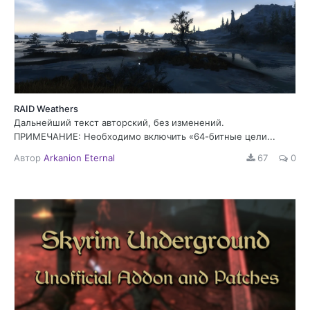
RAID Weathers
Дальнейший текст авторский, без изменений.
ПРИМЕЧАНИЕ: Необходимо включить «64-битные цели...
Автор
Arkanion Eternal
67
0