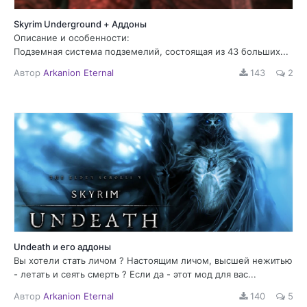
Skyrim Underground + Аддоны
Описание и особенности:
Подземная система подземелий, состоящая из 43 больших...
Автор
Arkanion Eternal
143
2
Undeath и его аддоны
Вы хотели стать личом ? Настоящим личом, высшей нежитью
- летать и сеять смерть ? Если да - этот мод для вас...
Автор
Arkanion Eternal
140
5