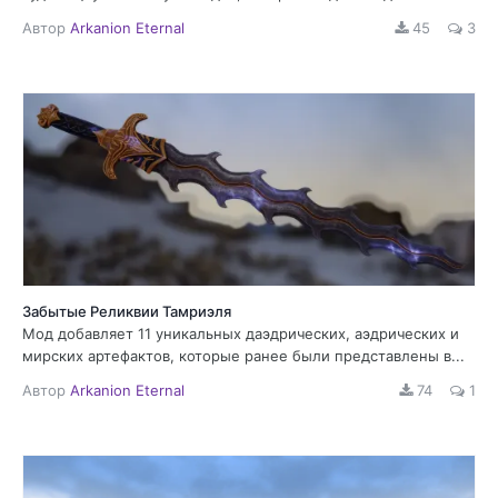
Автор
Arkanion Eternal
45
3
Забытые Реликвии Тамриэля
Мод добавляет 11 уникальных даэдрических, аэдрических и
мирских артефактов, которые ранее были представлены в...
Автор
Arkanion Eternal
74
1