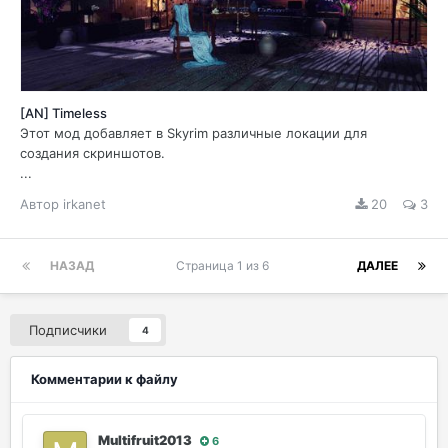
[AN] Timeless
Этот мод добавляет в Skyrim различные локации для
создания скриншотов.
...
Автор
irkanet
20
3
НАЗАД
Страница 1 из 6
ДАЛЕЕ
Подписчики
4
Комментарии к файлу
Multifruit2013
6