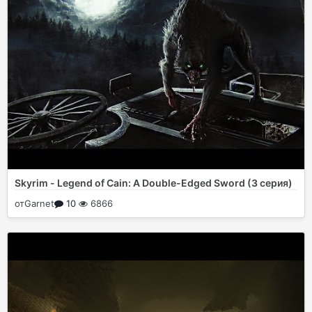
Skyrim - Legend of Cain: A Double-Edged Sword (3 серия)
от
Garnet
10
6866