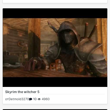
Skyrim the witcher 5
от
Detmold3270
10
4960