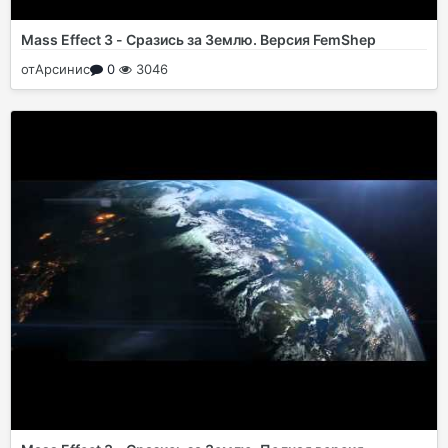
Mass Effect 3 - Сразись за Землю. Версия FemShep
от
Арсинис
0
3046