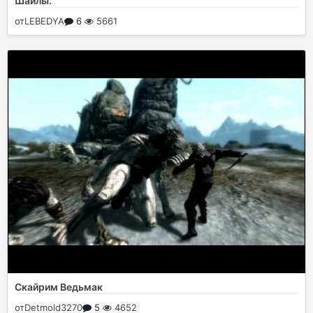
Шайлы.
от
LEBEDYA
6
5661
Скайрим Ведьмак
от
Detmold3270
5
4652