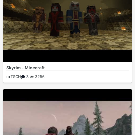
Skyrim - Minecraft
от
TSCH
3
3256