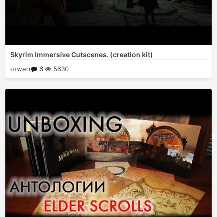
Skyrim Immersive Cutscenes. (creation kit)
от
werr
6
5630