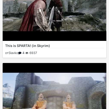
This is SPARTA! (in Skyrim)
от
Slavko
4
6937