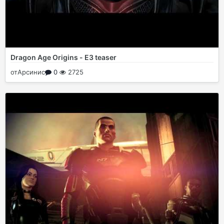
Dragon Age Origins - E3 teaser
от
Арсинис
0
2725