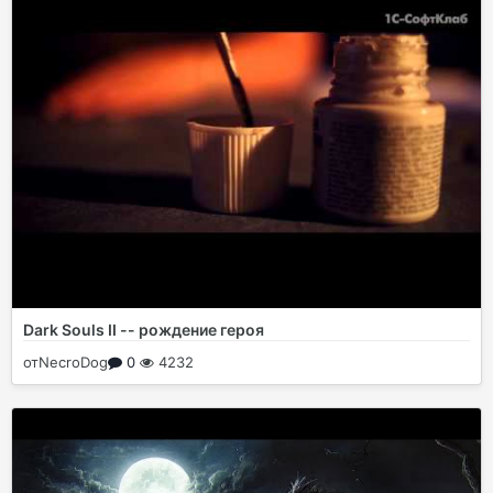
Dark Souls II -- рождение героя
от
NecroDog
0
4232