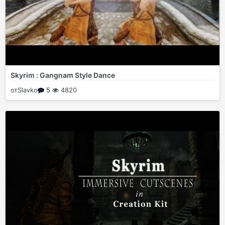
Skyrim : Gangnam Style Dance
от
Slavko
5
4820