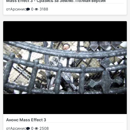
Mass Effect 3 - Сразись за Землю. Полная версия
от
Арсинис
0
3188
Анонс Mass Effect 3
от
Арсинис
0
2508