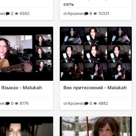
сеть
нис
2
6562
от
Арсинис
6
10331
 Языках - Malukah
Век притеснений - Malukah
нис
0
8176
от
Арсинис
0
4882