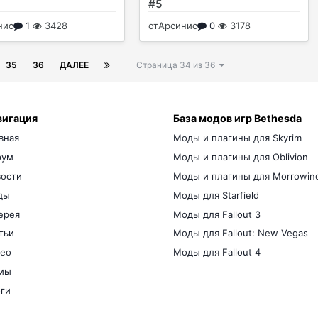
#5
нис
1
3428
от
Арсинис
0
3178
35
36
ДАЛЕЕ
Страница 34 из 36
вигация
База модов игр Bethesda
вная
Моды и плагины для Skyrim
рум
Моды и плагины для Oblivion
ости
Моды и плагины для Morrowin
ды
Моды для Starfield
ерея
Моды для Fallout 3
тьи
Моды для Fallout: New Vegas
ео
Моды для Fallout 4
мы
ги