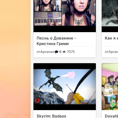
Песнь о Довакине -
Как я 
Кристина Грими
от
Арсинис
6
7075
от
Арси
Skyrim: Badass
Dovah