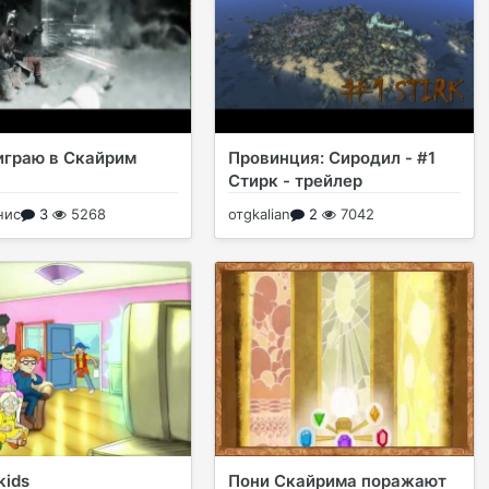
играю в Скайрим
Провинция: Сиродил - #1
Стирк - трейлер
нис
3
5268
от
gkalian
2
7042
kids
Пони Скайрима поражают