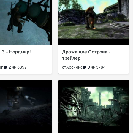
 3 - Нордмар!
Дрожащие Острова -
трейлер
un
2
6892
от
Арсинис
0
5784