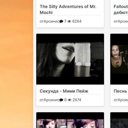
The Silly Adventures of Mr.
Fallou
Mochi
дебют
от
Арсинис
7
6264
от
Арси
Секунда - Мими Пейж
Песнь
от
Арсинис
0
2674
от
Арси