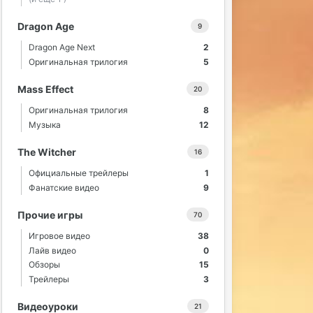
Dragon Age
9
Dragon Age Next
2
Оригинальная трилогия
5
Mass Effect
20
Оригинальная трилогия
8
Музыка
12
The Witcher
16
Официальные трейлеры
1
Фанатские видео
9
Прочие игры
70
Игровое видео
38
Лайв видео
0
Обзоры
15
Трейлеры
3
Видеоуроки
21