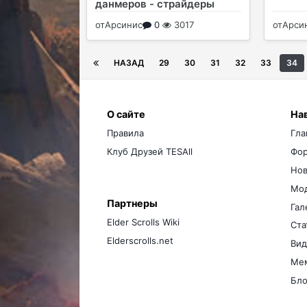
данмеров - страйдеры
от
Арсинис
0
3017
от
Арси
НАЗАД
29
30
31
32
33
34
О сайте
На
Правила
Гла
Клуб Друзей TESAll
Фо
Нов
Мо
Партнеры
Гал
Elder Scrolls Wiki
Ста
Elderscrolls.net
Вид
Ме
Бло