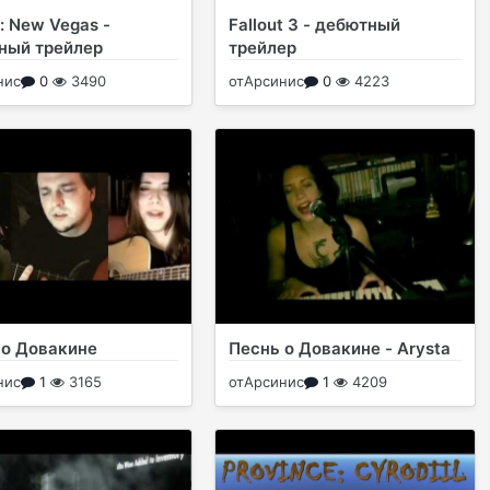
t: New Vegas -
Fallout 3 - дебютный
ный трейлер
трейлер
нис
0
3490
от
Арсинис
0
4223
 о Довакине
Песнь о Довакине - Arysta
нис
1
3165
от
Арсинис
1
4209