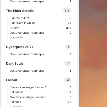
Официальные трейлеры
2
The Elder Scrolls
618
Elder Scrolls VI
3
Elder Scrolls Online
35
Skyrim
315
Официальные трейлеры
0
(и ещё 10 )
Cyberpunk 2077
4
Официальные трейлеры
1
Dark Souls
10
Официальные трейлеры
5
Fallout
51
Фанатские видео Fallout 4
0
Fallout 76
2
Фанатские видео Fallout 3
0
Fallout 4
26
(и ещё 1 )