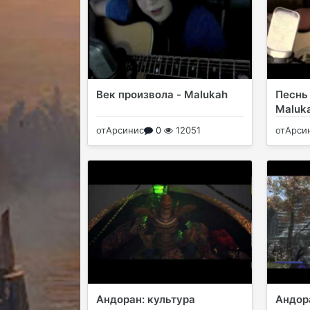
Век произвола - Malukah
Песнь 
Maluk
от
Арсинис
0
12051
от
Арси
Андоран: культура
Андор