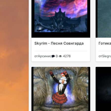
Skyrim - Песня Совнгарда
Готика
от
Арсинис
0
4278
от
Siegr