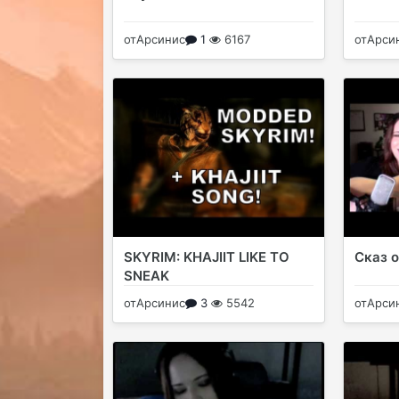
от
Арсинис
1
6167
от
Арси
SKYRIM: KHAJIIT LIKE TO
Сказ о
SNEAK
от
Арсинис
3
5542
от
Арси