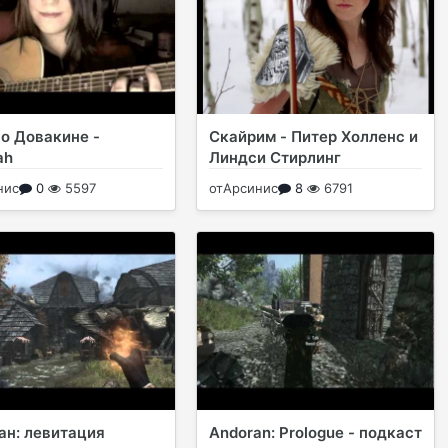
о Довакине -
Скайрим - Питер Холленс и
ah
Линдси Стирлинг
нис
0
5597
от
Арсинис
8
6791
ан: левитация
Andoran: Prologue - подкаст