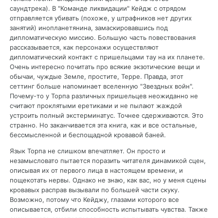
саундтрека). В "Команде ликвидации" Кейдж с отрядом
отправляется убивать (похоже, у штрафников нет других
занятий) инопланетянина, замаскировавшись под
дипломатическую миссию. Большую часть повествования
рассказывается, как персонажи осуществляют
дипломатический контакт с пришельцами тау на их планете.
Очень интересно почитать про всякие экзотические вещи и
обычаи, чуждые Земле, простите, Терре. Правда, этот
сеттинг больше напоминает вселенную "Звездных войн".
Почему-то у Торпа различных пришельцев неожиданно не
считают проклятыми еретиками и не пылают жаждой
устроить полный экстерминатус. Точнее сдерживаются. Это
странно. Но заканчивается эта книга, как и все остальные,
бессмысленной и беспощадной кровавой баней.
Язык Торпа не слишком впечатляет. Он просто и
незамысловато пытается поразить читателя динамикой сцен,
описывая их от первого лица в настоящем времени, и
пощекотать нервы. Однако не знаю, как вас, но у меня сцены
кровавых расправ вызывали по большей части скуку.
Возможно, потому что Кейджу, глазами которого все
описывается, отбили способность испытывать чувства. Также