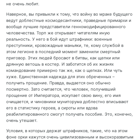
не очень любит.
Наверное, вы привыкли к тому, что войну во мраке будущего
ведут доблестные космодесантники, праведные примархи и
вообще лучшие представители генномодифицированного
человечества. Торп же открывает читателям иную
реальность. У него в бой идут штрафники: военные
преступники, кровожадные маньяки, те, кому службой в
этом легионе в последний момент заменили смертный
приговор. Этих людей бросают в битвы, как щепки или
дрянную ветошь в костер. И заботится об их жизнях
командование примерно так же, как о щепках. Или чуть
хуже. Единственная надежда для этих обреченных –
получить прощение. Правда, выдается оно обычно
посмертно. Зато считается, что человек, получивший
прощение от Императора, искупает свою вину, его имя
очищается, и чиновники муниторума доблестно вписывают
его в статистику героев, а сироты или вдова
реабилитированного смогут получать пособие. Это, конечно,
очень утешает.
Условия, в которых держат штрафников, такие, что на этом
фоне орки кажутся очень цивилизованным и высокоразвитым