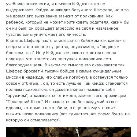
учебника психологии, и психика Кейджа этого не
выдерживает. Кейдж ненавидит безумного Шэффера, но в то
же время его выживание зависит от полковника. Как
ребенок, который не может критиковать родителя, каким бы
он ни был, он обращает агрессию на себя и навязанное
чувство вины уничтожает его личность.
В книгах Шэффер часто описывается Кейджем как какое-то
сверхъестественное существо, неуязвимое, с "ледяным
блеском глаз". Но у Кейджа все равно остается слепая
надежда, что в жестоких поступках полковника есть
благородная цель. В каком-то смысле это оказывается так.
Шэффер бросает 4 тысячи бойцов в самые суицидальные
миссии в надежде, что слабые погибнут, а останутся только
совсем отбитые... ой, то есть лучшие. Так Кейдж становится
полным психопатом, он даже начинает называть себя
"оружием", отказывается от имени, заменяя его прозвищем
"Последний Шанс". И сражается он без раздумий за все
идеалы, которые в него вбили, а еще потому что хочет
выжить назло полковнику (вот единственная форма бунта, на
которую он осмеливается).