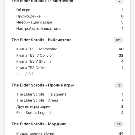
The Elder Scrolls III - Morrowind
7
Об игре
1
Прохождение
0
Информация о мире
5
Настройка, отладка, читы
1
The Elder Scrolls - Библиотека
101
Книги TES III Morrowind
60
Книги TES IV Oblivion
32
Книги TES V Skyrim
4
Книги TES Online
1
(и ещё 3 )
The Elder Scrolls - Прочие игры
15
The Elder Scrolls II - Daggerfall
1
The Elder Scrolls - Arena
7
Другие игры серии
3
Elder Scrolls Legends
4
The Elder Scrolls - Моддинг
79
Модостроение Skyrim
44