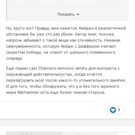
Жуткая буря, молнии освещают все вокруг, раскаты
грома. Ветер воет над башней, покалывания мою плоть
Показать
наметенным песком и пылью. Сзади различаю крики и
осознаю, что еще есть охранники на вахте. Я, не
Ну, круто же? Правда, мне кажется, Кейджа в реалистичной
обращая на них никакого внимания, бегу к краю
.
обстановке бы уже сто раз убили. Автор книг, похоже,
напрочь забывает о такой вещи как случайность. Никакая
самоуверенность, которую Кейдж с Шэффером считают
секретом победы, не спасет от шального плазменного
снаряда.
Еще серию Last Chancers неплохо читать для контраста с
окружающей действительностью, когда хочется
перезагрузить мозг после какого-то утомительного занятия.
И для того, чтобы обнаружить, что у и без того мрачного
мира Warhammer есть еще более темная сторона.
1