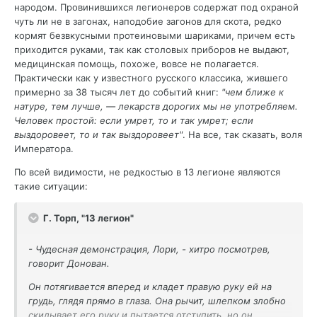
народом. Провинившихся легионеров содержат под охраной
чуть ли не в загонах, наподобие загонов для скота, редко
кормят безвкусными протеиновыми шариками, причем есть
приходится руками, так как столовых приборов не выдают,
медицинская помощь, похоже, вовсе не полагается.
Практически как у известного русского классика, жившего
примерно за 38 тысяч лет до событий книг:
"чем ближе к
натуре, тем лучше, — лекарств дорогих мы не употребляем.
Человек простой: если умрет, то и так умрет; если
выздоровеет, то и так выздоровеет"
. На все, так сказать, воля
Императора.
По всей видимости, не редкостью в 13 легионе являются
такие ситуации:
Г. Торп, "13 легион"
- Чудесная демонстрация, Лори, - хитро посмотрев,
говорит Донован.
Он потягивается вперед и кладет правую руку ей на
грудь, глядя прямо в глаза. Она рычит, шлепком злобно
скидывает его руку и пытается отступить, но он