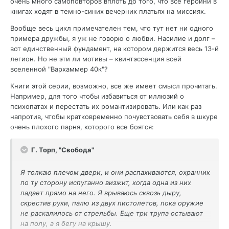
очень много самоповторов вплоть до того, что все героини в
книгах ходят в темно-синих вечерних платьях на миссиях.
Вообще весь цикл примечателен тем, что тут нет ни одного
примера дружбы, я уж не говорю о любви. Насилие и долг –
вот единственный фундамент, на котором держится весь 13-й
легион. Но не эти ли мотивы – квинтэссенция всей
вселенной "Вархаммер 40к"?
Книги этой серии, возможно, все же имеет смысл прочитать.
Например, для того чтобы избавиться от иллюзий о
психопатах и перестать их романтизировать. Или как раз
напротив, чтобы кратковременно почувствовать себя в шкуре
очень плохого парня, которого все боятся:
Г. Торп, "Свобода"
Я толкаю плечом двери, и они распахиваются, охранник
по ту сторону испуганно визжит, когда одна из них
падает прямо на него. Я врываюсь сквозь дыру,
скрестив руки, палю из двух пистолетов, пока оружие
не раскалилось от стрельбы. Еще три трупа остывают
на полу, а я бегу на крышу.