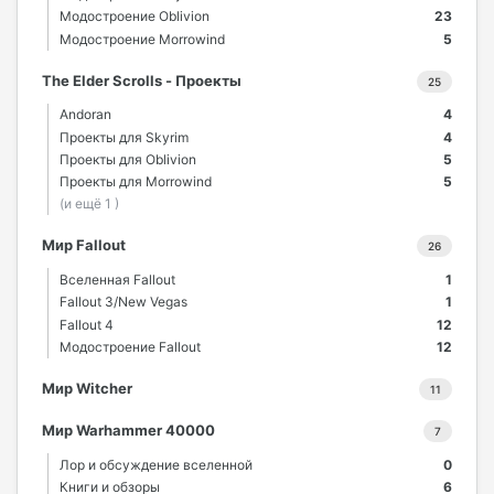
Модостроение Oblivion
23
Модостроение Morrowind
5
The Elder Scrolls - Проекты
25
Andoran
4
Проекты для Skyrim
4
Проекты для Oblivion
5
Проекты для Morrowind
5
(и ещё 1 )
Мир Fallout
26
Вселенная Fallout
1
Fallout 3/New Vegas
1
Fallout 4
12
Модостроение Fallout
12
Мир Witcher
11
Мир Warhammer 40000
7
Лор и обсуждение вселенной
0
Книги и обзоры
6