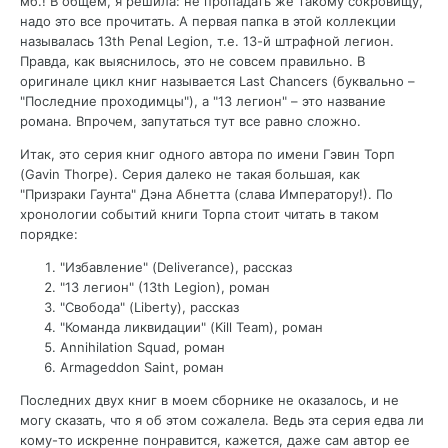
мб.! В общем, я решила: не пропадать же такому сокровищу,
надо это все прочитать. А первая папка в этой коллекции
называлась 13th Penal Legion, т.е. 13-й штрафной легион.
Правда, как выяснилось, это не совсем правильно. В
оригинале цикл книг называется Last Chancers (буквально –
"Последние проходимцы"), а "13 легион" – это название
романа. Впрочем, запутаться тут все равно сложно.
Итак, это серия книг одного автора по имени Гэвин Торп
(Gavin Thorpe). Серия далеко не такая большая, как
"Призраки Гаунта" Дэна Абнетта (слава Императору!). По
хронологии событий книги Торпа стоит читать в таком
порядке:
"Избавление" (Deliverance), рассказ
"13 легион" (13th Legion), роман
"Свобода" (Liberty), рассказ
"Команда ликвидации" (Kill Team), роман
Annihilation Squad, роман
Armageddon Saint, роман
Последних двух книг в моем сборнике не оказалось, и не
могу сказать, что я об этом сожалела. Ведь эта серия едва ли
кому-то искренне понравится, кажется, даже сам автор ее