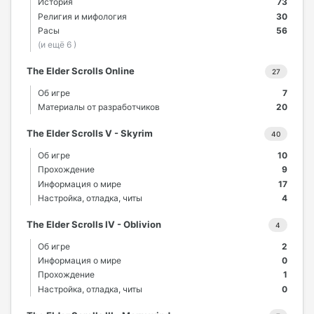
История
73
Религия и мифология
30
Расы
56
(и ещё 6 )
The Elder Scrolls Online
27
Об игре
7
Материалы от разработчиков
20
The Elder Scrolls V - Skyrim
40
Об игре
10
Прохождение
9
Информация о мире
17
Настройка, отладка, читы
4
The Elder Scrolls IV - Oblivion
4
Об игре
2
Информация о мире
0
Прохождение
1
Настройка, отладка, читы
0