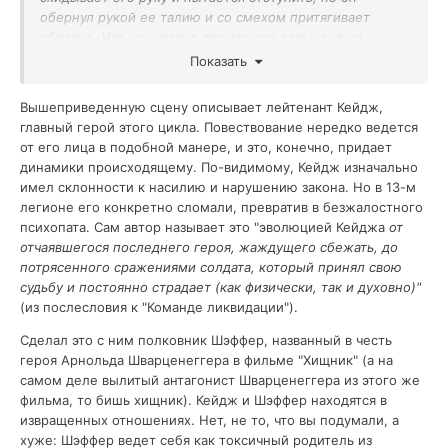
обернул рукой ее талию и со смехом притягивает
обратно. Что конкретно произошло дальше, я не
увидел - они оба стояли спиной ко мне - но через
Показать
полсекунды Донован откинув голову, начинает вопить,
упав при этом на колени и схватившись за лицо. Лори
Вышеприведенную сцену описывает лейтенант Кейдж,
обогнула его и пошла дальше вместе с Лороном. Я зову
главный герой этого цикла. Повествование нередко ведется
Лори, она останавливается и подходит ко мне. Она
от его лица в подобной манере, и это, конечно, придает
сладко улыбается, держа что-то в правом кулаке.
динамики происходящему. По-видимому, Кейдж изначально
имел склонности к насилию и нарушению закона. Но в 13-м
- Я не люблю, когда меня трогают извращенцы, -
легионе его конкретно сломали, превратив в безжалостного
беспечно произносит она, ее голубые глаза смотрят
психопата. Сам автор называет это "эволюцией Кейджа
от
прямо в мои. Я ощущаю, как она положила мне в руку
отчаявшегося последнего героя, жаждущего сбежать, до
что-то влажное, после чего разворачивается и уходит.
потрясенного сражениями солдата, который принял свою
Взглянув вниз, я вижу, как с моей ладони на меня
судьбу и постоянно страдает (как физически, так и духовно)"
смотрят глаза Донована. Мой интерес к ее телу
(из послесловия к "Команде ликвидации").
немедленно падает ниже нуля.
Сделал это с ним полковник Шэффер, названный в честь
героя Арнольда Шварценеггера в фильме "Хищник" (а на
самом деле вылитый антагонист Шварценеггера из этого же
фильма, то бишь хищник). Кейдж и Шэффер находятся в
извращенных отношениях. Нет, не то, что вы подумали, а
хуже: Шэффер ведет себя как токсичный родитель из