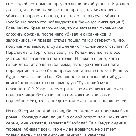
сне людей, которые не представляли никой угрозы. И дошло
до того, что если вы читаете не про то, как Кейдж всех
убивает направо и налево, то - как он планирует убивать
(особенно часто это наблюдается в "Команде ликвидации").
Если Кейдж брал заложников, то он заставлял охранников
сложить оружие, после чего убивал и охранников, и
заложников. (А правда, откуда пошел такой стереотип, что,
получив желаемое, злоумышленник тихо-мирно отступает?)
Параллельно Торп описывает, что Кейдж все же неплохо
учит солдат строевой подготовке. И даже в сцене, когда
герой доходит до каннибализма, автор ухитряется найти
оправдание, что это было правильно и иначе нельзя. Если вы
будете читать книги Last Chancers вместе с какой-нибудь
книгой про маньяков (рекомендую "Пугающий мир
психопатов" Р. Хаэр – несмотря на громкое название, очень
полезная инфа без излишнего смакования кровавых
подробностей), то вы найдете там очень много параллелей.
Из всей серии, на мой взгляд, более-менее интересным был
роман "Команда ликвидации" (а самой отвратительной книгой
серии, мне кажется, является "Свобода". Там Кейдж сидит в
тюрьме, убивает всех, кто ему не нравится, не хватает
только песни "Владимирский централ" в качестве