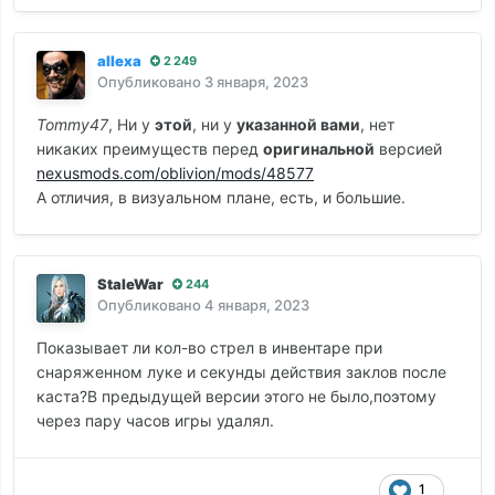
allexa
2 249
Опубликовано
3 января, 2023
Tommy47
, Ни у
этой
, ни у
указанной вами
, нет
никаких преимуществ перед
оригинальной
версией
nexusmods.com/oblivion/mods/48577
А отличия, в визуальном плане, есть, и большие.
StaleWar
244
Опубликовано
4 января, 2023
Показывает ли кол-во стрел в инвентаре при
снаряженном луке и секунды действия заклов после
каста?В предыдущей версии этого не было,поэтому
через пару часов игры удалял.
1