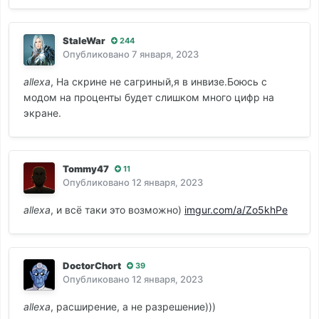
StaleWar
244
Опубликовано
7 января, 2023
allexa
, На скрине не сагриный,я в инвизе.Боюсь с
модом на проценты будет слишком много цифр на
экране.
Tommy47
11
Опубликовано
12 января, 2023
allexa
, и всё таки это возможно)
imgur.com/a/Zo5khPe
DoctorChort
39
Опубликовано
12 января, 2023
allexa
, расширение, а не разрешение)))