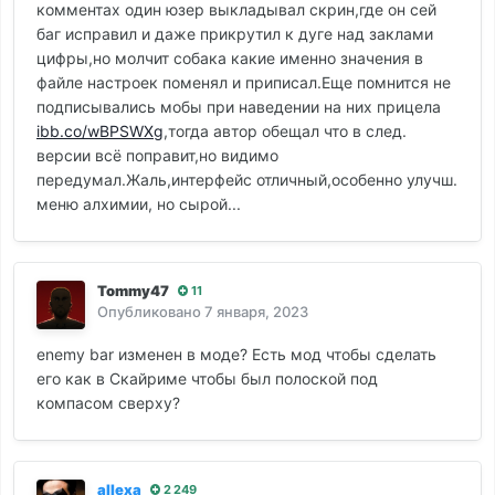
комментах один юзер выкладывал скрин,где он сей
баг исправил и даже прикрутил к дуге над заклами
цифры,но молчит собака какие именно значения в
файле настроек поменял и приписал.Еще помнится не
подписывались мобы при наведении на них прицела
ibb.co/wBPSWXg
,тогда автор обещал что в след.
версии всё поправит,но видимо
передумал.Жаль,интерфейс отличный,особенно улучш.
меню алхимии, но сырой...
Tommy47
11
Опубликовано
7 января, 2023
enemy bar изменен в моде? Есть мод чтобы сделать
его как в Скайриме чтобы был полоской под
компасом сверху?
allexa
2 249