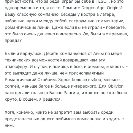
причастности. Что за беда, играл бы себе в TESO... но это
одновременно и то, и не то. Помните Dragon Age: Origins?
Вашу классную компанию, беседы у костра в лагере,
забавные шутки между собой, остроумные комментарии,
романтические линии. Даже если вы не играли - поверьте,
это было очень душевно и интересно. Эх, были же времена,
правда?
Были и вернулись. Десять компаньонов от Анны по мере
технических возможностей возвращают нам эту
атмосферу. И шутки, и помощь в бою, и романы, и квесты -
это выглядит даже лучше, чем приснопамятный
Романтический Скайрим. Здесь больше выбор, меньше
соплей, меньше багов и больше интересного. Для Oblivion
пати делали только в Башне Рангита, и как же все это было
круто. В общем, я решился.
Хотя, конечно, никто не запретит вам выбрать среди
представленных одного любимого компаньона и ходить с
ним.