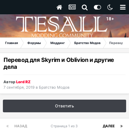
Главная
Форумы
Моддинг
Братство Модов
Перевод для
Перевод для Skyrim и Oblivion и другие
дела
Автор
Lord RZ
7 сентября, 2019
в
Братство Модов
Ответить
НАЗАД
Страница 1 из 3
ДАЛЕЕ