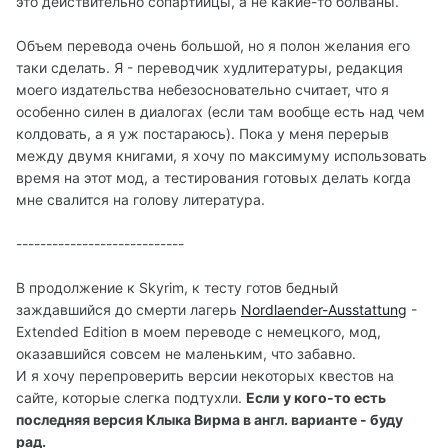
это действительно сопартийцы, а не какие-то болваны.
Объем перевода очень большой, но я полон желания его
таки сделать. Я - переводчик худлитературы, редакция
моего издательства небезосновательно считает, что я
особенно силен в диалогах (если там вообще есть над чем
колдовать, а я уж постараюсь). Пока у меня перерыв
между двумя книгами, я хочу по максимуму использовать
время на этот мод, а тестирования готовых делать когда
мне свалится на голову литература.
----------------------------
В продолжение к Skyrim, к тесту готов бедный
заждавшийся до смерти лагерь
Nordlaender-Ausstattung
-
Extended Edition в моем переводе с немецкого, мод,
оказавшийся совсем не маленьким, что забавно.
И я хочу перепроверить версии некоторых квестов на
сайте, которые слегка подтухли.
Если у кого-то есть
последняя версия Клыка Вирма в англ. варианте - буду
рад.