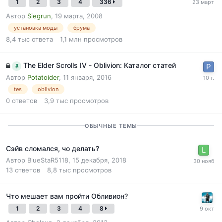
1
2
3
4
336
Автор
Siegrun
,
19 марта, 2008
установка моды
брума
8,4 тыс
ответа
1,1 млн
просмотров
The Elder Scrolls IV - Oblivion: Каталог статей
Автор
Potatoider
,
11 января, 2016
tes
oblivion
0
ответов
3,9 тыс
просмотров
ОБЫЧНЫЕ ТЕМЫ
Сэйв сломался, чо делать?
Автор
BlueStaR5118
,
15 декабря, 2018
13
ответов
8,8 тыс
просмотров
Что мешает вам пройти Обливион?
1
2
3
4
8