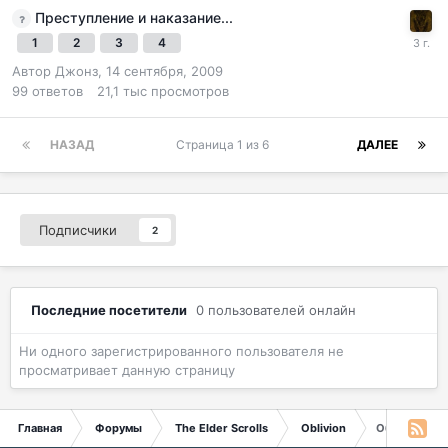
Преступление и наказание...
1
2
3
4
Автор
Джонз
,
14 сентября, 2009
99
ответов
21,1 тыс
просмотров
НАЗАД
Страница 1 из 6
ДАЛЕЕ
Подписчики
2
Последние посетители
0 пользователей онлайн
Ни одного зарегистрированного пользователя не
просматривает данную страницу
Главная
Форумы
The Elder Scrolls
Oblivion
Обсуждение 