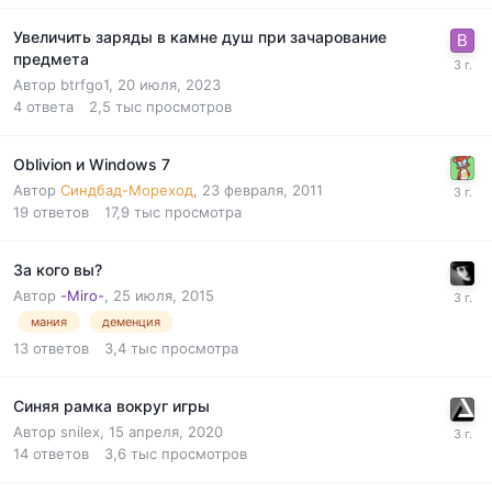
Увеличить заряды в камне душ при зачарование
предмета
Автор
btrfgo1
,
20 июля, 2023
4
ответа
2,5 тыс
просмотров
Oblivion и Windows 7
Автор
Синдбад-Мореход
,
23 февраля, 2011
19
ответов
17,9 тыс
просмотра
За кого вы?
Автор
-Miro-
,
25 июля, 2015
мания
деменция
13
ответов
3,4 тыс
просмотра
Синяя рамка вокруг игры
Автор
snilex
,
15 апреля, 2020
14
ответов
3,6 тыс
просмотров