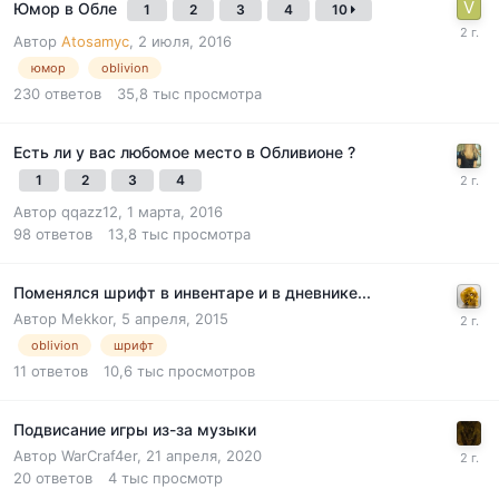
Юмор в Обле
1
2
3
4
10
Автор
Atosamyc
,
2 июля, 2016
юмор
oblivion
230
ответов
35,8 тыс
просмотра
Есть ли у вас любомое место в Обливионе ?
1
2
3
4
Автор
qqazz12
,
1 марта, 2016
98
ответов
13,8 тыс
просмотра
Поменялся шрифт в инвентаре и в дневнике...
Автор
Mekkor
,
5 апреля, 2015
oblivion
шрифт
11
ответов
10,6 тыс
просмотров
Подвисание игры из-за музыки
Автор
WarCraf4er
,
21 апреля, 2020
20
ответов
4 тыс
просмотр