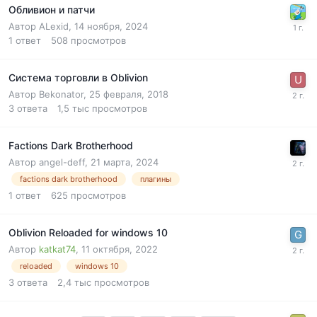
Обливион и патчи
Автор
ALexid
,
14 ноября, 2024
1
ответ
508
просмотров
Система торговли в Oblivion
Автор
Bekonator
,
25 февраля, 2018
3
ответа
1,5 тыс
просмотров
Factions Dark Brotherhood
Автор
angel-deff
,
21 марта, 2024
factions dark brotherhood
плагины
1
ответ
625
просмотров
Oblivion Reloaded for windows 10
Автор
katkat74
,
11 октября, 2022
reloaded
windows 10
3
ответа
2,4 тыс
просмотров