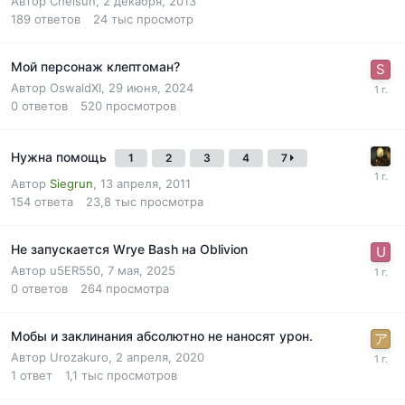
Автор
Chelsun
,
2 декабря, 2013
189
ответов
24 тыс
просмотр
Мой персонаж клептоман?
Автор
OswaldXI
,
29 июня, 2024
0
ответов
520
просмотров
Нужна помощь
1
2
3
4
7
Автор
Siegrun
,
13 апреля, 2011
154
ответа
23,8 тыс
просмотра
Не запускается Wrye Bash на Oblivion
Автор
u5ER550
,
7 мая, 2025
0
ответов
264
просмотра
Мобы и заклинания абсолютно не наносят урон.
Автор
Urozakuro
,
2 апреля, 2020
1
ответ
1,1 тыс
просмотров