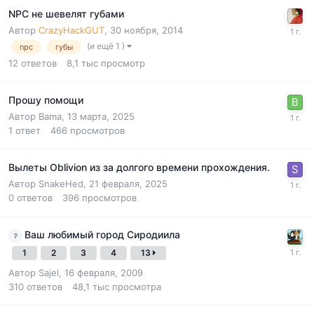
NPC не шевелят губами
Автор
CrazyHackGUT
,
30 ноября, 2014
(и ещё 1 )
npc
губы
12
ответов
8,1 тыс
просмотр
Прошу помощи
Автор
Bama
,
13 марта, 2025
1
ответ
466
просмотров
Вылеты Oblivion из за долгого времени прохождения.
Автор
SnakeHed
,
21 февраля, 2025
0
ответов
396
просмотров
Ваш любимый город Сиродиила
1
2
3
4
13
Автор
Sajel
,
16 февраля, 2009
310
ответов
48,1 тыс
просмотра