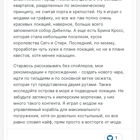
кварталов, разделенных по экономическому
принципу, не считая порта и крепостей. Ну я играл с
модами на графику, но все же там полно очень
красивых локаций, наверное, больше всего
запомнился собор Дибеллы. А еще есть Брина Кросс,
которая стала небольшим поселком, кусок
королевства Сатч и Стирк. Последний, по-моему,
проработан чуть хуже в плане локаций, но не в плане
квестов, хотя менее насыщен.
Стараюсь рассказывать без спойлеров, мои
рекомендации к прохождению - создать нового чара,
идти по гильдиям и по основной ветке сюжета,
которая тут представлена двумя рутами. Также
исследуйте острова в море и подводные локации. Не
забудьте заглянуть к имперским морпехам, у них
много такого контента. Я играл с модом на
управляемый корабль для максимального
погружения, хотя он довольно костыльный, но все
равно словил кайф, прям просто в восторге от мода.
1