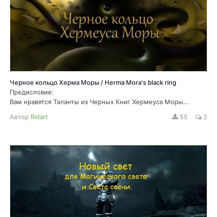
Черное кольцо Херма Моры / Herma Mora's black ring
Предисловие:
Вам нравятся Таланты из Черных Книг Хермеуса Моры...
Автор
Ridart
55
2