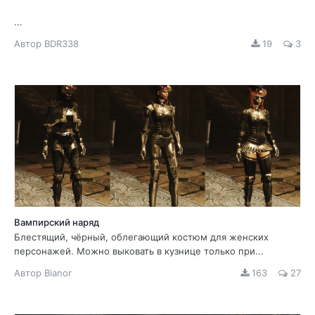
...
Автор
BDR338
19
3
Вампирский наряд
Блестящий, чёрный, облегающий костюм для женских
персонажей. Можно выковать в кузнице только при...
Автор
Bianor
163
27