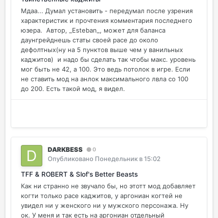
Мдаа... Думал установить - передумал после узрения
характеристик и прочтения комментария последнего
юзера. Автор, _Esteban_, может для баланса
даунгрейднешь статы своей расе до около
дефолтных(ну на 5 пунктов выше чем у ванильных
каджитов) и надо бы сделать так чтобы макс. уровень
мог быть не 42, а 100. Это ведь потолок в игре. Если
не ставить мод на анлок максимального лвла со 100
до 200. Есть такой мод, я видел.
DARKBESS
0
Опубликовано
Понедельник в 15:02
TFF & ROBERT & Slof's Better Beasts
Как ни странно не звучало бы, но этотт мод добавляет
когти только расе каджитов, у аргониан когтей не
увидел ни у женского ни у мужского персонажа. Ну
ок. У меня и так есть на аргониан отдельный