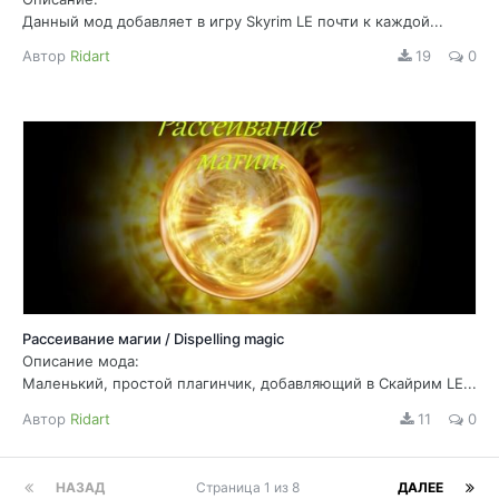
Данный мод добавляет в игру Skyrim LE почти к каждой...
Автор
Ridart
19
0
Рассеивание магии / Dispelling magic
Описание мода:
Маленький, простой плагинчик, добавляющий в Скайрим LE...
Автор
Ridart
11
0
НАЗАД
Страница 1 из 8
ДАЛЕЕ