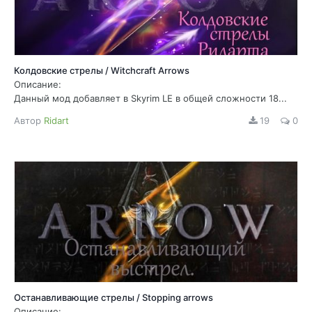
Колдовские стрелы / Witchcraft Arrows
Описание:
Данный мод добавляет в Skyrim LE в общей сложности 18...
Автор
Ridart
19
0
Останавливающие стрелы / Stopping arrows
Описание: