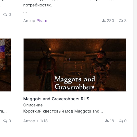
.
потребностях.
...
0
Автор
Pirate
280
3
Maggots and Graverobbers RUS
Описание
а...
Короткий квестовый мод Maggots and...
0
Автор
zilik18
18
0