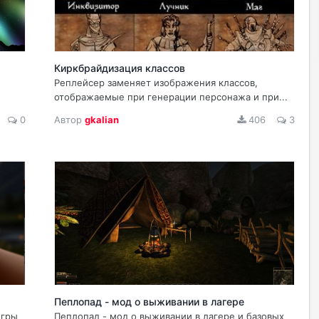
Киркбрайдизация классов
Реплейсер заменяет изображения классов,
отображаемые при генерации персонажа и при...
0
Автор
gkalian
406
3
Пеплопад - мод о выживании в лагере
игры
Пеплопад - мод о выживании в лагере и базовых