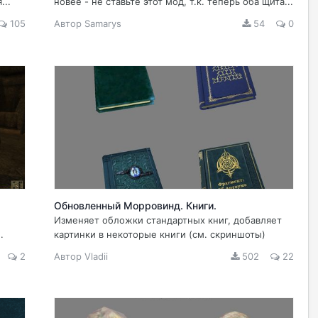
...
новее - не ставьте этот мод, т.к. теперь оба щита...
105
Автор
Samarys
54
0
Обновленный Морровинд. Книги.
Изменяет обложки стандартных книг, добавляет
.
картинки в некоторые книги (см. скриншоты)
2
Автор
Vladii
502
22