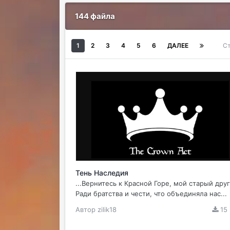
144 файла
1
2
3
4
5
6
ДАЛЕЕ
Ст
Тень Наследия
...Вернитесь к Красной Горе, мой старый друг
Ради братства и чести, что объединяла нас...
Автор
zilik18
15