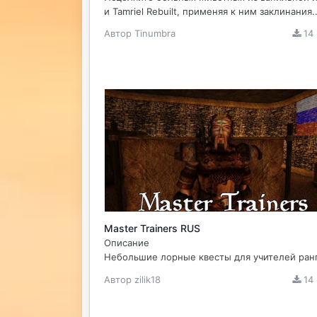
и Tamriel Rebuilt, применяя к ним заклинания..
Автор
Tinumbra
14
Master Trainers RUS
Описание
Небольшие лорные квесты для учителей ранг
Автор
zilik18
14