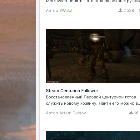
Morrowind Rebirth - это полная реконструкция
Автор
ZWolol
2 538
Steam Centurion Follower
Восстановленный Паровой центурион готов
служить новому хозяину. Найти его можно в..
Автор
Artem Dolgov
16