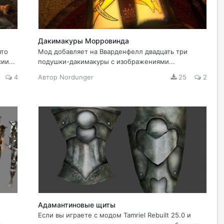
Дакимакуры Морровинда
что
Мод добавляет на Вварденфелл двадцать три
ии...
подушки-дакимакуры с изображениями...
4
Автор
Nordunger
25
2
Адамантиновые щиты
Если вы играете с модом Tamriel Rebuilt 25.0 и