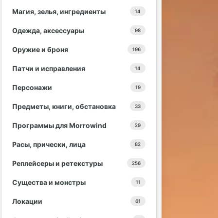
Магия, зелья, ингредиенты
14
Одежда, аксессуары
98
Оружие и броня
196
Патчи и исправления
14
Персонажи
19
Предметы, книги, обстановка
33
Программы для Morrowind
29
Расы, прически, лица
82
Реплейсеры и ретекстуры
256
Существа и монстры
11
Локации
61