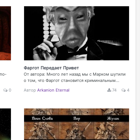
Фаргот Передает Привет
по-
От автора: Много лет назад мы с Марком шутили
о том, что Фаргот становится криминальным...
0
Автор
Arkanion Eternal
74
4