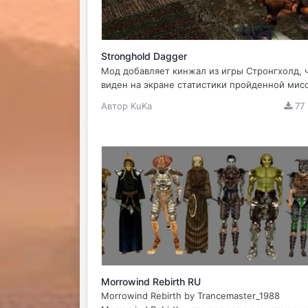
Stronghold Dagger
Мод добавляет кинжал из игры Стронгхолд, 
виден на экране статистики пройденной мисс
Автор
KuKa
77
Morrowind Rebirth RU
Morrowind Rebirth by Trancemaster_1988