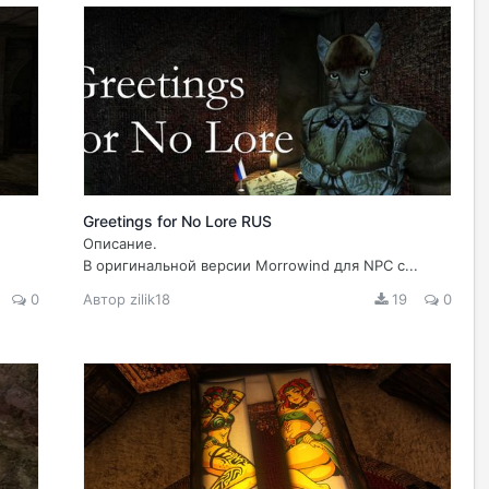
Greetings for No Lore RUS
Описание.
.
В оригинальной версии Morrowind для NPC с...
0
Автор
zilik18
19
0