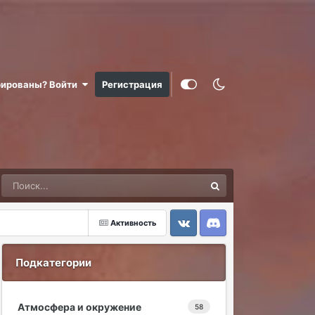
рированы? Войти
Регистрация
Активность
VK
Discord
Подкатегории
Атмосфера и окружение
58