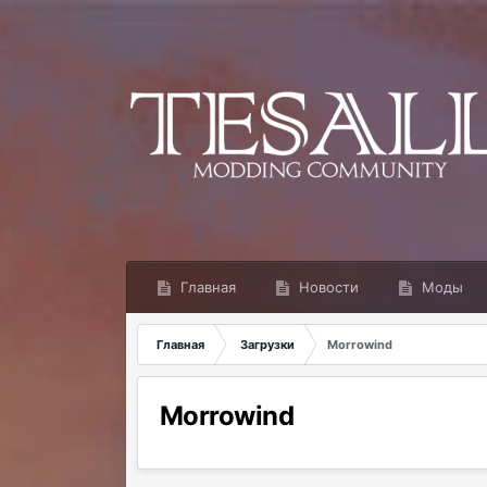
Главная
Новости
Моды
Главная
Загрузки
Morrowind
Morrowind