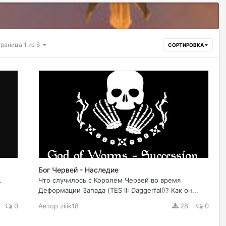
раница 1 из 6
СОРТИРОВКА
Бог Червей - Наследие
.
Что случилось с Королем Червей во время
Деформации Запада (TES II: Daggerfall)? Как он...
0
Автор
zilik18
28
0