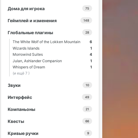
Дома для игрока
75
Геймплей и изменения
148
Глобальные плагины
28
The White Wolf of the Lokken Mountain
6
Wizards Islands
1
Morrowind Suites
4
Julan, Ashlander Companion
1
Whispers of Dream
1
(и ещё 7 )
Звуки
10
Интерфейс
49
Компаньоны
21
Квесты
66
Кривые ручки
9