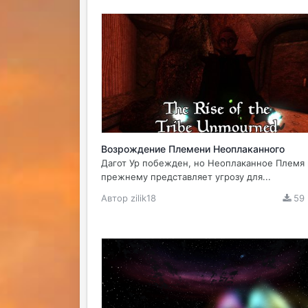
Возрождение Племени Неоплаканного
Дагот Ур побежден, но Неоплаканное Племя 
прежнему представляет угрозу для...
Автор
zilik18
59